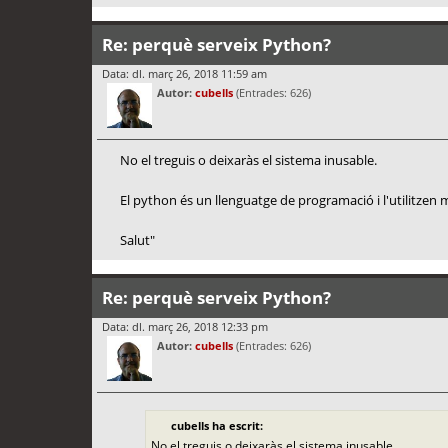
Re: perquè serveix Python?
Data: dl. març 26, 2018 11:59 am
Autor:
cubells
(Entrades: 626)
No el treguis o deixaràs el sistema inusable.
El python és un llenguatge de programació i l'utilitzen m
Salut"
Re: perquè serveix Python?
Data: dl. març 26, 2018 12:33 pm
Autor:
cubells
(Entrades: 626)
cubells ha escrit:
No el treguis o deixaràs el sistema inusable.