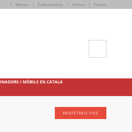
Notícies
Esdeveniments
Premsa
Fòrums
INADORS I MÒBILS EN CATALÀ
REGISTREU-VOS