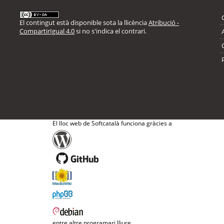
El contingut està disponible sota la llicència
Atribució -
CompartirIgual 4.0
si no s'indica el contrari.
El lloc web de Softcatalà funciona gràcies a
entre altre programari lliure.