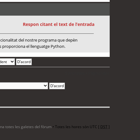
Respon citant el text de l’entrada
uncionalitat del nostre programa que depèn
ns proporciona el llenguatge Python.
5 entrades • Pàgina
1
de
1
ina totes les galetes del fòrum
• Totes les hores són UTC [
DST
]