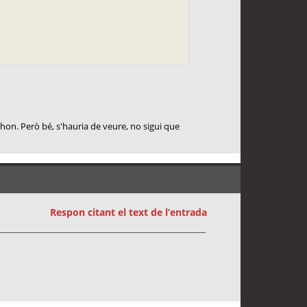
thon. Però bé, s'hauria de veure, no sigui que
Respon citant el text de l’entrada