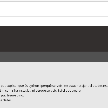
pot explicar què és python i perquè serveix. He estat netejant el pc, desinsta
i com s'ha instal.lat, ni perquè serveix, i si el puc treure.
 puc treure o no.
e de fer.