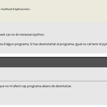
 multitud d'aplicacions .
est cas no és necessari python.
 d'algun programa. Si has desinstal·lat el programa, igual no cal tenir el py
ue no m'afecti cap programa abans de desintal.lar.