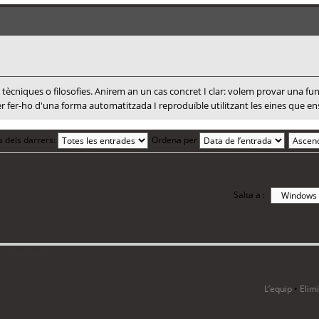
 tècniques o filosofies. Anirem an un cas concret I clar: volem provar una f
er fer-ho d'una forma automatitzada I reproduïble utilitzant les eines que e
s dels darrers:
Ordena per
Salta a :
i 7 visitants
L’equip
•
Elim