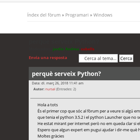
Índex del fòrum
»
Programari
»
Windows
perquè serveix Python?
Moderadors:
jordis
,
Andreu
,
cubells
Envia una resposta
perquè serveix Python?
Data: dl. març 26, 2018 11:41 am
Autor:
nursal
(Entrades: 2)
Hola a tots
És el primer cop que sóc al fòrum per a veure si algú em 
que tenia el python 3.5.2 i el python Launcher que no sé n
He estat mirant per internet però no em queda clar si el
Espero que algun expert em pugui ajudar i dir-me què h
Moltes gràcies