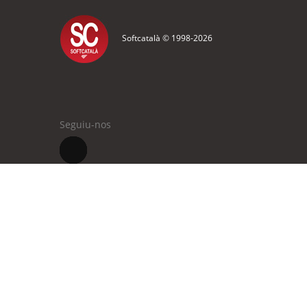
Softcatalà © 1998-
2026
Seguiu-nos