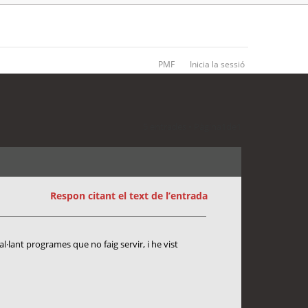
PMF
Inicia la sessió
5 entrades • Pàgina
1
de
1
Respon citant el text de l’entrada
l·lant programes que no faig servir, i he vist