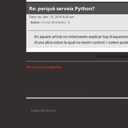
Re: perquè serveix Python?
Data: ds. des. 15, 2018 8:20 am
Autor:
Chrish
(Entrades: 1)
En aquest article no intentarem explicar top d'aquestes
d'una altra sobre la qual no tenim control. I volem pod
Mostra les entrade
Envia una resposta
Torna a: Windows
Qui està connectat
Usuaris navegant en aquest fòrum: No hi ha cap usuari registrat 
Índex del fòrum