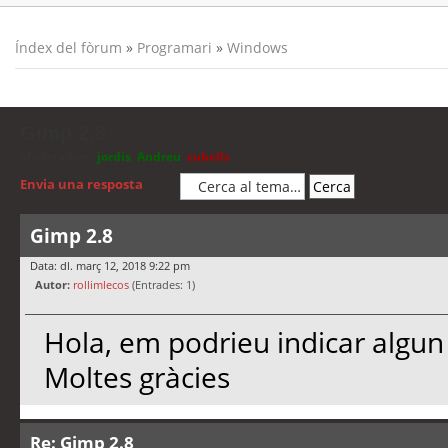
Índex del fòrum
»
Programari
»
Windows
Gimp 2.8
Moderadors:
jordis
,
Andreu
,
cubells
Envia una resposta
Gimp 2.8
Data: dl. març 12, 2018 9:22 pm
Autor:
rollimlecos
(Entrades: 1)
Hola, em podrieu indicar algun 
Moltes gràcies
Re: Gimp 2.8