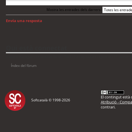
Mostra les entrades dels darrers:
Envia una resposta
Torna a: Windows
Qui està connectat
Usuaris navegant en aquest fòrum: No hi ha cap usuari registrat i 11 visitant
Índex del fòrum
El contingut està d
Softcatalà © 1998-
2026
Atribució - Compar
contrari.