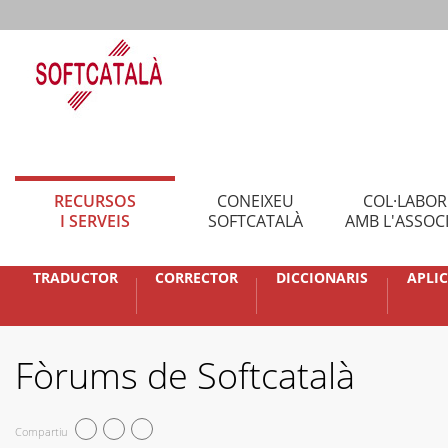
RECURSOS
CONEIXEU
COL·LABO
I SERVEIS
SOFTCATALÀ
AMB L'ASSOC
TRADUCTOR
CORRECTOR
DICCIONARIS
APLI
Fòrums de Softcatalà
Compartiu