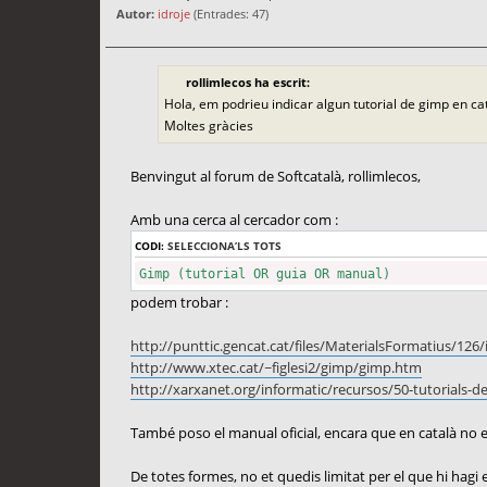
Autor:
idroje
(Entrades: 47)
rollimlecos ha escrit:
Hola, em podrieu indicar algun tutorial de gimp en ca
Moltes gràcies
Benvingut al forum de Softcatalà, rollimlecos,
Amb una cerca al cercador com :
CODI:
SELECCIONA’LS TOTS
Gimp (tutorial OR guia OR manual)
podem trobar :
http://punttic.gencat.cat/files/MaterialsFormatius/126
http://www.xtec.cat/~figlesi2/gimp/gimp.htm
http://xarxanet.org/informatic/recursos/50-tutorials-d
També poso el manual oficial, encara que en català no e
De totes formes, no et quedis limitat per el que hi hagi