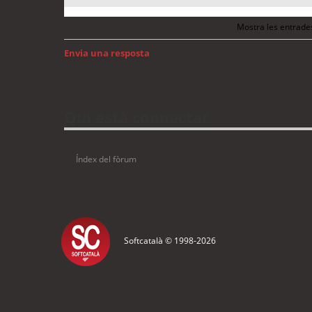
Mostra les entrade
Envia una resposta
Torna a: Windows
Qui està connectat
Usuaris navegant en aquest fòrum: No hi ha cap usuari registrat 
Índex del fòrum
Softcatalà © 1998-
2026