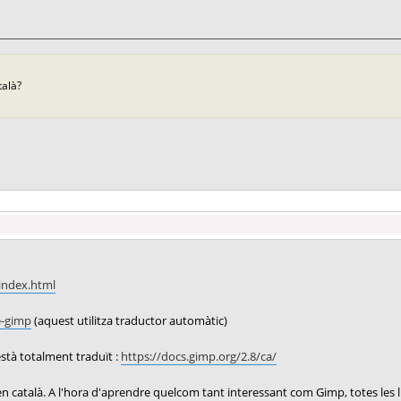
talà?
/index.html
e-gimp
(aquest utilitza traductor automàtic)
stà totalment traduït :
https://docs.gimp.org/2.8/ca/
 en català. A l'hora d'aprendre quelcom tant interessant com Gimp, totes les 