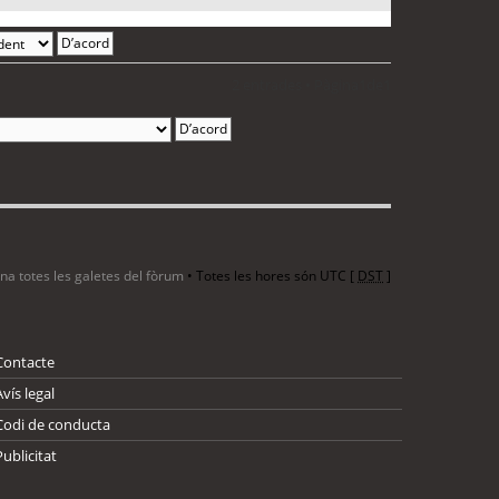
2 entrades • Pàgina
1
de
1
ina totes les galetes del fòrum
• Totes les hores són UTC [
DST
]
Contacte
Avís legal
Codi de conducta
Publicitat