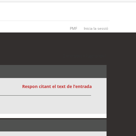
PMF
Inicia la sessió
2 entrades • Pàgina
1
de
1
Respon citant el text de l’entrada