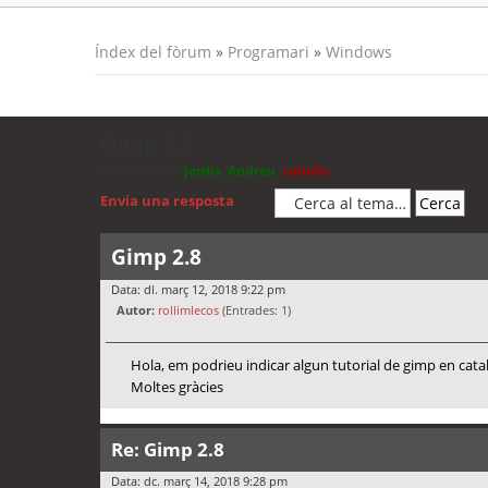
Índex del fòrum
»
Programari
»
Windows
Gimp 2.8
Moderadors:
jordis
,
Andreu
,
cubells
Envia una resposta
Gimp 2.8
Data: dl. març 12, 2018 9:22 pm
Autor:
rollimlecos
(Entrades: 1)
Hola, em podrieu indicar algun tutorial de gimp en cata
Moltes gràcies
Re: Gimp 2.8
Data: dc. març 14, 2018 9:28 pm