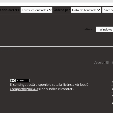
s dels darrers:
Ordena per
Salta a :
i 6 visitants
L’equip
•
Elim
El contingut està disponible sota la llicència
Atribució -
CompartirIgual 4.0
si no s'indica el contrari.