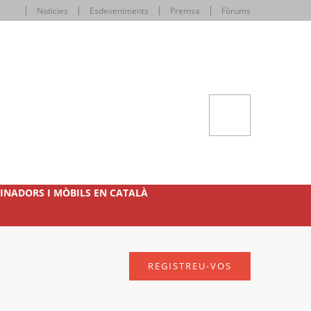
Notícies
Esdeveniments
Premsa
Fòrums
INADORS I MÒBILS EN CATALÀ
REGISTREU-VOS