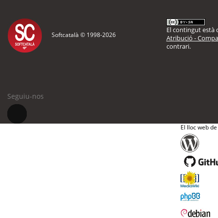
El contingut està d
Softcatalà © 1998-
2026
Atribució - Compar
contrari.
Seguiu-nos
El lloc web de