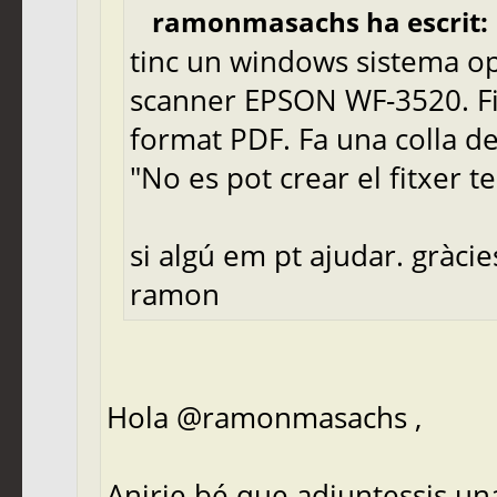
ramonmasachs ha escrit:
tinc un windows sistema o
scanner EPSON WF-3520. Fi
format PDF. Fa una colla de
"No es pot crear el fitxer 
si algú em pt ajudar. gràcie
ramon
Hola @ramonmasachs ,
Anirie bé que adjuntessis una