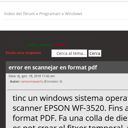
Índex del fòrum
»
Programari
»
Windows
error en scannejar en format pdf
Moderadors:
jordis
,
Andreu
,
cubells
Envia una resposta
error en scannejar en format pdf
Data: dj. gen. 18, 2018 11:42 am
Autor:
ramonmasachs
(Entrades: 4)
tinc un windows sistema opera
scanner EPSON WF-3520. Fins a
format PDF. Fa una colla de die
es pot crear el fitxer temporal