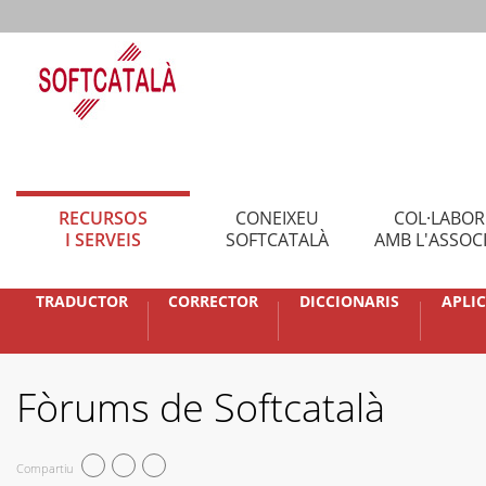
RECURSOS
CONEIXEU
COL·LABO
I SERVEIS
SOFTCATALÀ
AMB L'ASSOC
TRADUCTOR
CORRECTOR
DICCIONARIS
APLI
Fòrums de Softcatalà
Compartiu