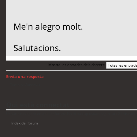
Me'n alegro molt.
Salutacions.
Mostra les entrades dels darrers:
Envia una resposta
Torna a: Windows
Qui està connectat
Usuaris navegant en aquest fòrum: No hi ha cap usuari registrat i 21 visitant
Índex del fòrum