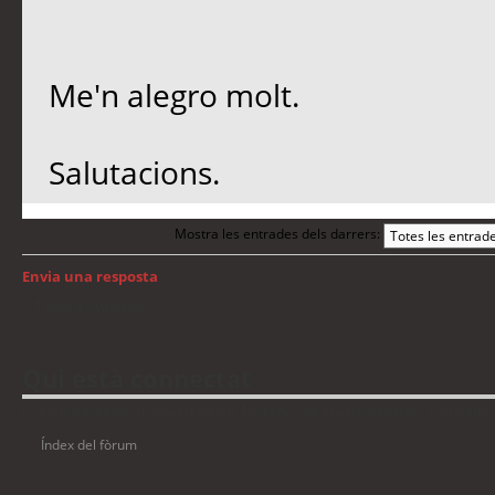
Me'n alegro molt.
Salutacions.
Mostra les entrades dels darrers:
Envia una resposta
Torna a: Windows
Qui està connectat
Usuaris navegant en aquest fòrum: No hi ha cap usuari registrat i 3 visitants
Índex del fòrum