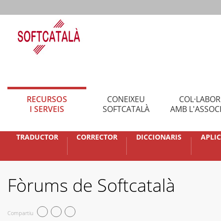
RECURSOS
CONEIXEU
COL·LABO
I SERVEIS
SOFTCATALÀ
AMB L'ASSOC
TRADUCTOR
CORRECTOR
DICCIONARIS
APLI
Fòrums de Softcatalà
Compartiu