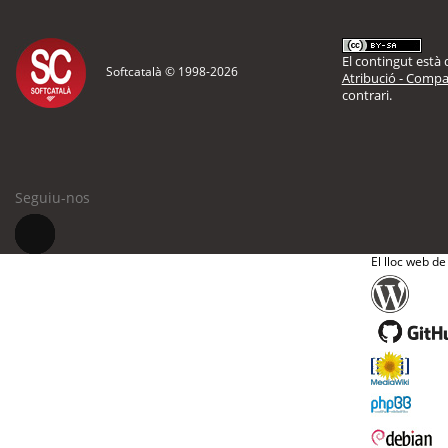
El contingut està d
Softcatalà © 1998-
2026
Atribució - Compar
contrari.
Seguiu-nos
El lloc web de