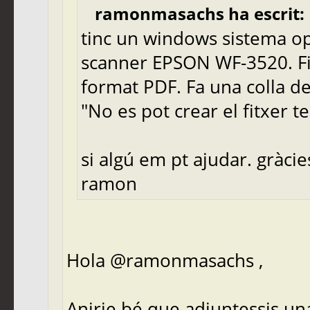
ramonmasachs ha escrit:
tinc un windows sistema o
scanner EPSON WF-3520. Fi
format PDF. Fa una colla de
"No es pot crear el fitxer 
si algú em pt ajudar. gràcie
ramon
Hola @ramonmasachs ,
Anirie bé que adjuntessis una