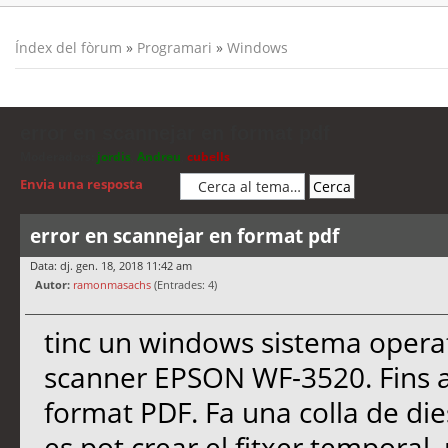
Índex del fòrum
»
Programari
»
Windows
error en scannejar en format pdf
Moderadors:
jordis
,
Andreu
,
cubells
Envia una resposta
error en scannejar en format pdf
Data: dj. gen. 18, 2018 11:42 am
Autor:
ramonmasachs
(Entrades: 4)
tinc un windows sistema opera
scanner EPSON WF-3520. Fins a
format PDF. Fa una colla de die
es pot crear el fitxer temporal