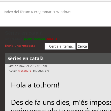
Índex del fòrum
»
Programari
»
Windows
Sèries en català
Moderadors:
jordis
,
Andreu
,
cubells
Envia una resposta
Sèries en català
Data: dc. nov. 29, 2017 8:10 am
Autor:
Alexandre
(Entrades: 37)
Hola a tothom!
Des de fa uns dies, m'és imposs
seriesencatala.tv perquè m'apa