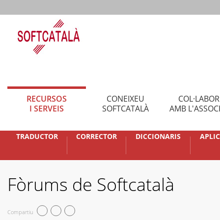
RECURSOS
CONEIXEU
COL·LABO
I SERVEIS
SOFTCATALÀ
AMB L'ASSOC
TRADUCTOR
CORRECTOR
DICCIONARIS
APLI
Fòrums de Softcatalà
Compartiu