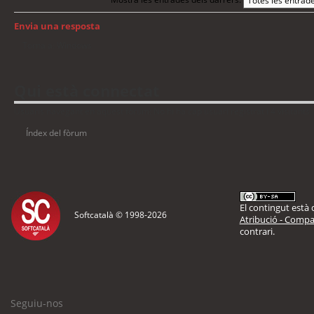
Envia una resposta
Torna a: Windows
Qui està connectat
Usuaris navegant en aquest fòrum: No hi ha cap usuari registrat i 4 visitants
Índex del fòrum
El contingut està d
Softcatalà © 1998-
2026
Atribució - Compar
contrari.
Seguiu-nos