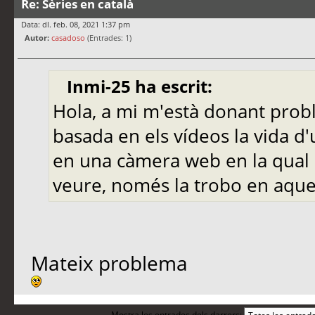
Re: Sèries en català
Data: dl. feb. 08, 2021 1:37 pm
Autor:
casadoso
(Entrades: 1)
Inmi-25 ha escrit:
Hola, a mi m'està donant prob
basada en els vídeos la vida d
en una càmera web en la qual 
veure, només la trobo en aques
Mateix problema
Mostra les entrades dels darrers: