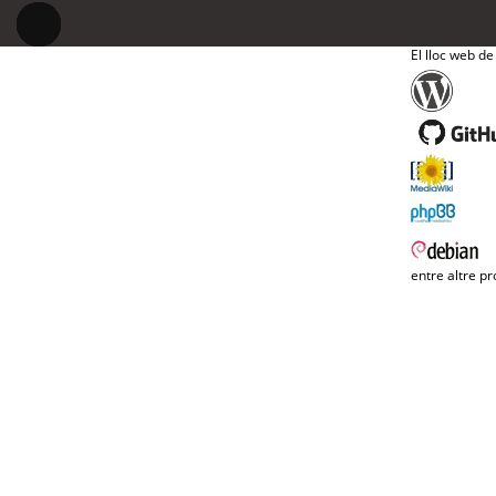
El lloc web de
entre altre pr