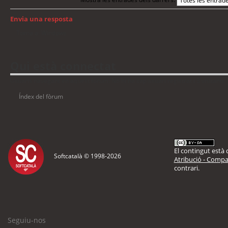
Envia una resposta
Torna a: Windows
Qui està connectat
Usuaris navegant en aquest fòrum: No hi ha cap usuari registrat i 3 visitants
Índex del fòrum
El contingut està d
Softcatalà © 1998-
2026
Atribució - Compar
contrari.
Seguiu-nos