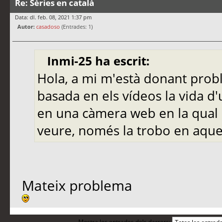
Re: Sèries en català
Data: dl. feb. 08, 2021 1:37 pm
Autor:
casadoso
(Entrades: 1)
Inmi-25 ha escrit:
Hola, a mi m'està donant prob
basada en els vídeos la vida d
en una càmera web en la qual 
veure, només la trobo en aques
Mateix problema
Mostra les entrades dels darrers: