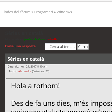
Índex del fòrum
»
Programari
»
Windows
Sèries en català
Moderadors:
jordis
,
Andreu
,
cubells
Envia una resposta
Sèries en català
Data: dc. nov. 29, 2017 8:10 am
Autor:
Alexandre
(Entrades: 37)
Hola a tothom!
Des de fa uns dies, m'és imposs
seriesencatala.tv perquè m'apa