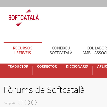
RECURSOS
CONEIXEU
COL·LABO
I SERVEIS
SOFTCATALÀ
AMB L'ASSOC
TRADUCTOR
CORRECTOR
DICCIONARIS
APLI
Fòrums de Softcatalà
Compartiu