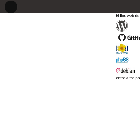
El lloc web de
entre altre pr