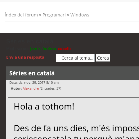
Índex del fòrum
»
Programari
»
Windows
Sèries en català
Moderadors:
jordis
,
Andreu
,
cubells
Envia una resposta
Sèries en català
Data: dc. nov. 29, 2017 8:10 am
Autor:
Alexandre
(Entrades: 37)
Hola a tothom!
Des de fa uns dies, m'és imposs
seriesencatala.tv perquè m'apa