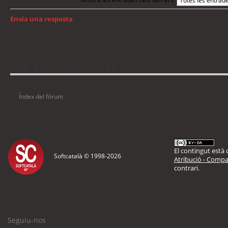
Envia una resposta
Torna a: Windows
Qui està connectat
Usuaris navegant en aquest fòrum: No hi ha cap usuari registrat i 11 visitant
Índex del fòrum
El contingut està d
Softcatalà © 1998-
2026
Atribució - Compar
contrari.
Seguiu-nos