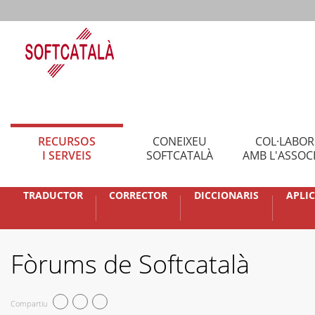
RECURSOS
CONEIXEU
COL·LABO
I SERVEIS
SOFTCATALÀ
AMB L'ASSOC
TRADUCTOR
CORRECTOR
DICCIONARIS
APLI
Fòrums de Softcatalà
Compartiu