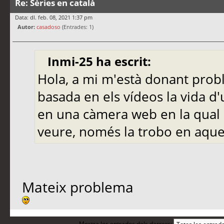
Re: Sèries en català
Data: dl. feb. 08, 2021 1:37 pm
Autor:
casadoso
(Entrades: 1)
Inmi-25 ha escrit:
Hola, a mi m'està donant prob
basada en els vídeos la vida d
en una càmera web en la qual 
veure, només la trobo en aques
Mateix problema
Mostra les entrades dels darrers: