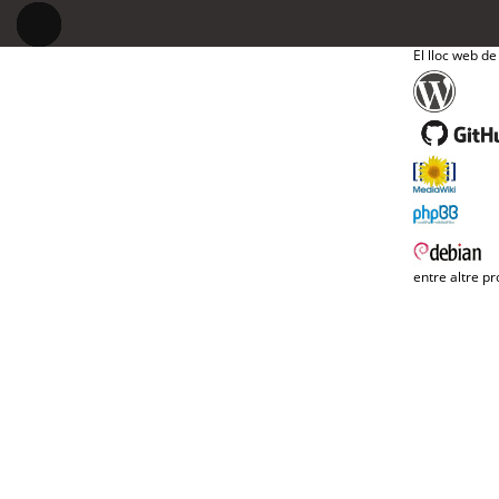
El lloc web de
entre altre pr