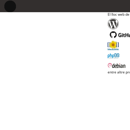
El lloc web de
entre altre pr