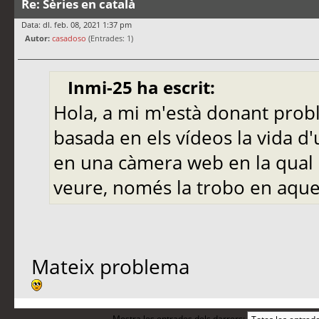
Re: Sèries en català
Data: dl. feb. 08, 2021 1:37 pm
Autor:
casadoso
(Entrades: 1)
Inmi-25 ha escrit:
Hola, a mi m'està donant prob
basada en els vídeos la vida d
en una càmera web en la qual 
veure, només la trobo en aques
Mateix problema
Mostra les entrades dels darrers: