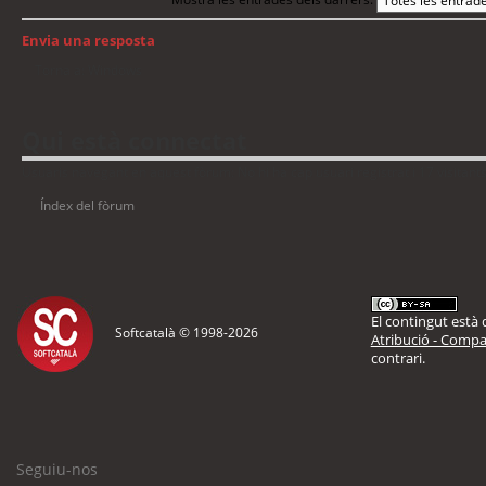
Envia una resposta
Torna a: Windows
Qui està connectat
Usuaris navegant en aquest fòrum: No hi ha cap usuari registrat i 17 visitant
Índex del fòrum
El contingut està d
Softcatalà © 1998-
2026
Atribució - Compar
contrari.
Seguiu-nos