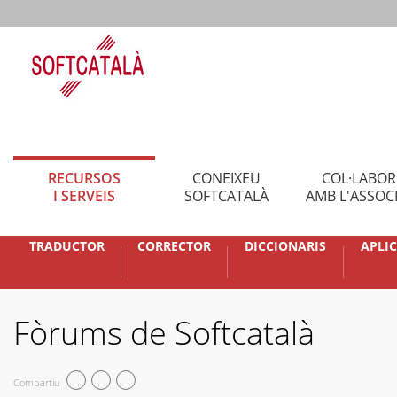
RECURSOS
CONEIXEU
COL·LABO
I SERVEIS
SOFTCATALÀ
AMB L'ASSOC
TRADUCTOR
CORRECTOR
DICCIONARIS
APLI
Fòrums de Softcatalà
Compartiu