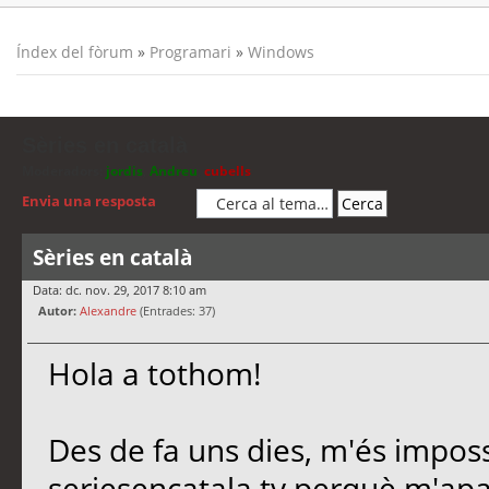
Índex del fòrum
»
Programari
»
Windows
Sèries en català
Moderadors:
jordis
,
Andreu
,
cubells
Envia una resposta
Sèries en català
Data: dc. nov. 29, 2017 8:10 am
Autor:
Alexandre
(Entrades: 37)
Hola a tothom!
Des de fa uns dies, m'és imposs
seriesencatala.tv perquè m'apa