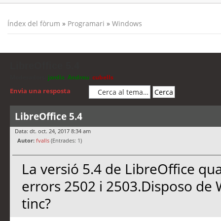
Índex del fòrum
»
Programari
»
Windows
LibreOffice 5.4
Moderadors:
jordis
,
Andreu
,
cubells
Envia una resposta
LibreOffice 5.4
Data: dt. oct. 24, 2017 8:34 am
Autor:
fvalls
(Entrades: 1)
La versió 5.4 de LibreOffice qu
errors 2502 i 2503.Disposo de 
tinc?