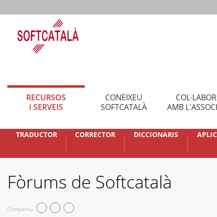
RECURSOS
CONEIXEU
COL·LABO
I SERVEIS
SOFTCATALÀ
AMB L'ASSOC
TRADUCTOR
CORRECTOR
DICCIONARIS
APLI
Fòrums de Softcatalà
Compartiu