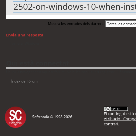
2502-on-windows-10-when-insta
Mostra les entrades dels darrers:
Envia una resposta
Torna a: Windows
Qui està connectat
Usuaris navegant en aquest fòrum: No hi ha cap usuari registrat i 16 visitant
Índex del fòrum
El contingut està d
Softcatalà © 1998-
2026
Atribució - Compar
contrari.