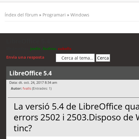
Índex del fòrum
»
Programari
»
Windows
LibreOffice 5.4
Moderadors:
jordis
,
Andreu
,
cubells
Envia una resposta
LibreOffice 5.4
Data: dt. oct. 24, 2017 8:34 am
Autor:
fvalls
(Entrades: 1)
La versió 5.4 de LibreOffice qu
errors 2502 i 2503.Disposo de 
tinc?