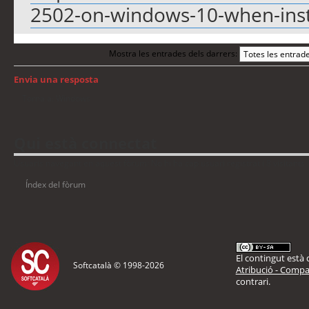
2502-on-windows-10-when-insta
Mostra les entrades dels darrers:
Envia una resposta
Torna a: Windows
Qui està connectat
Usuaris navegant en aquest fòrum: No hi ha cap usuari registrat i 8 visitants
Índex del fòrum
El contingut està d
Softcatalà © 1998-
2026
Atribució - Compar
contrari.