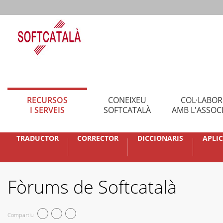
RECURSOS
CONEIXEU
COL·LABO
I SERVEIS
SOFTCATALÀ
AMB L'ASSOC
TRADUCTOR
CORRECTOR
DICCIONARIS
APLI
Fòrums de Softcatalà
Compartiu