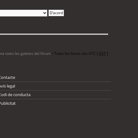
2 entrades • Pàgina
1
de
1
ina totes les galetes del fòrum
• Totes les hores són UTC [
DST
]
Contacte
Avís legal
Codi de conducta
Publicitat