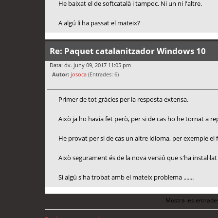
He baixat el de softcatalà i tampoc. Ni un ni l'altre.
A algú li ha passat el mateix?
Re: Paquet catalanitzador Windows 10
Data: dv. juny 09, 2017 11:05 pm
Autor:
josoca
(Entrades: 6)
Primer de tot gràcies per la resposta extensa.
Això ja ho havia fet però, per si de cas ho he tornat a re
He provat per si de cas un altre idioma, per exemple el 
Això segurament és de la nova versió que s'ha instal·la
Si algú s'ha trobat amb el mateix problema .......
Mostra les entrade