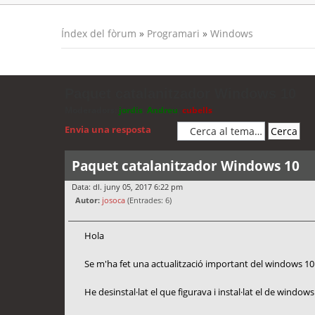
Índex del fòrum
»
Programari
»
Windows
Paquet catalanitzador Windows 10
Moderadors:
jordis
,
Andreu
,
cubells
Envia una resposta
Paquet catalanitzador Windows 10
Data: dl. juny 05, 2017 6:22 pm
Autor:
josoca
(Entrades: 6)
Hola
Se m'ha fet una actualització important del windows 10 i 
He desinstal·lat el que figurava i instal·lat el de windows 