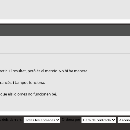
petir. El resultat, però és el mateix. No hi ha manera.
francès, i tampoc funciona.
t que els idiomes no funcionen bé.
s dels darrers:
Ordena per