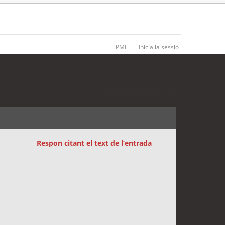
PMF
Inicia la sessió
2 entrades • Pàgina
1
de
1
Respon citant el text de l’entrada