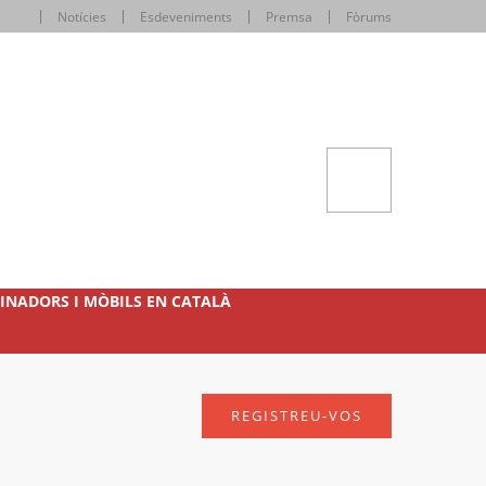
Notícies
Esdeveniments
Premsa
Fòrums
INADORS I MÒBILS EN CATALÀ
REGISTREU-VOS