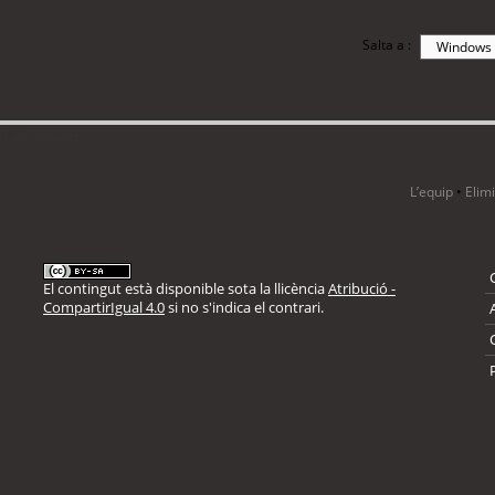
Salta a :
i 29 visitants
L’equip
•
Elim
El contingut està disponible sota la llicència
Atribució -
CompartirIgual 4.0
si no s'indica el contrari.