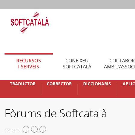
RECURSOS
CONEIXEU
COL·LABO
I SERVEIS
SOFTCATALÀ
AMB L'ASSOC
TRADUCTOR
CORRECTOR
DICCIONARIS
APLI
Fòrums de Softcatalà
Compartiu