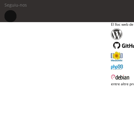
Seguiu-nos
El lloc web de
entre altre pr