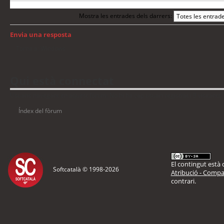
Mostra les entrades dels darrers:
Envia una resposta
Torna a: Windows
Qui està connectat
Usuaris navegant en aquest fòrum: No hi ha cap usuari registrat i 9 visitants
Índex del fòrum
El contingut està d
Softcatalà © 1998-
2026
Atribució - Compar
contrari.