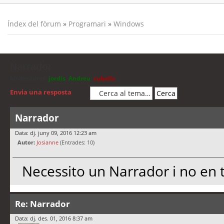
Índex del fòrum
»
Programari
»
Windows
Narrador
Moderadors:
jordis
,
Andreu
,
cubells
Envia una resposta
Narrador
Data: dj. juny 09, 2016 12:23 am
Autor:
Josianne
(Entrades: 10)
Necessito un Narrador i no en
Re: Narrador
Data: dj. des. 01, 2016 8:37 am