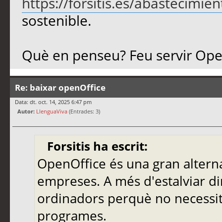
https://forsitis.es/abastecimien
sostenible.
Què en penseu? Feu servir Ope
Re: baixar openOffice
Data: dt. oct. 14, 2025 6:47 pm
Autor:
LlenguaViva
(Entrades: 3)
Forsitis ha escrit:
OpenOffice és una gran alternat
empreses. A més d'estalviar din
ordinadors perquè no necessit
programes.