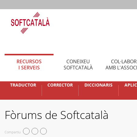
RECURSOS
CONEIXEU
COL·LABO
I SERVEIS
SOFTCATALÀ
AMB L'ASSOC
TRADUCTOR
CORRECTOR
DICCIONARIS
APLI
Fòrums de Softcatalà
Compartiu