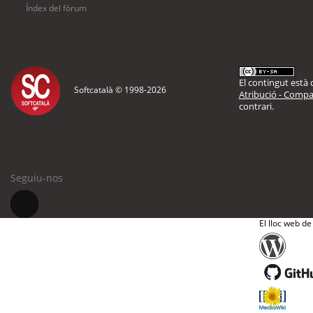
Índex del fòrum
El contingut està d
Softcatalà © 1998-
2026
Atribució - Compar
contrari.
Seguiu-nos
El lloc web de