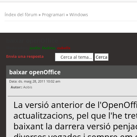
Índex del fòrum
»
Programari
»
Windows
baixar openOffice
Moderadors:
jordis
,
Andreu
,
cubells
Envia una resposta
baixar openOffice
Data: ds. maig 28, 2011 10:02 am
Autor::
Aobis
La versió anterior de l'OpenOff
actualitzacions, pel que l'he tr
baixant la darrera versió penja
diverses vegades i sempre em d