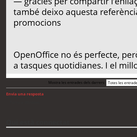
— gràcies per compartir l’enllaç
també deixo aquesta referènc
promocions
OpenOffice no és perfecte, per
a tasques quotidianes. I el mill
Mostra les entrades dels darrers:
Envia una resposta
Torna a: Windows
Qui està connectat
Usuaris navegant en aquest fòrum: No hi ha cap usuari registrat i 5 visitants