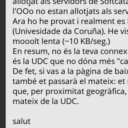
allotjat als servidors de Softcata
l'OOo no estan allotjats als ser
Ara ho he provat i realment es
(Univesidade da Coruña). He vis
mooolt lenta (~10 KB/seg.)
En resum, no és la teva connex
és la UDC que no dóna més "ca
De fet, si vas a la pàgina de ba
també et passarà el mateix: et 
que, per proximitat geogràfica
mateix de la UDC.
salut