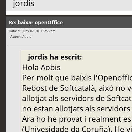
jordis
Re: baixar openOffice
Data: dj. juny 02, 2011 5:56 pm
Autor::
Aobis
jordis ha escrit:
Hola Aobis
Per molt que baixis l'Openoffic
Rebost de Softcatalà, això no vo
allotjat als servidors de Softcat
no estan allotjats als servidors
Ara ho he provat i realment es
(Univesidade da Coruña). He vi