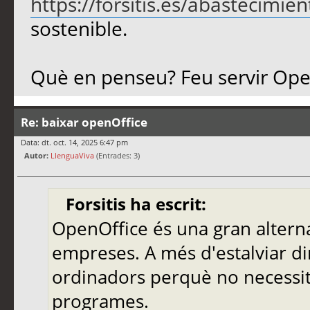
https://forsitis.es/abastecimien
sostenible.
Què en penseu? Feu servir Ope
Re: baixar openOffice
Data: dt. oct. 14, 2025 6:47 pm
Autor:
LlenguaViva
(Entrades: 3)
Forsitis ha escrit:
OpenOffice és una gran alternat
empreses. A més d'estalviar din
ordinadors perquè no necessit
programes.