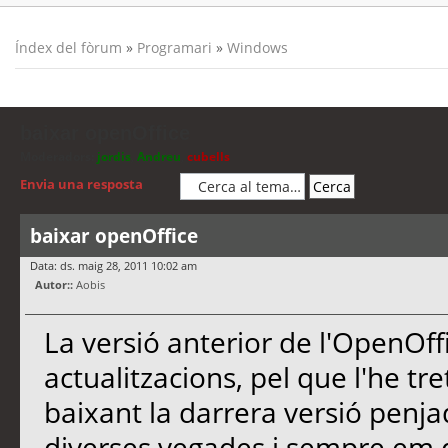
Índex del fòrum
»
Programari
»
Windows
baixar openOffice
Moderadors:
jordis
,
Andreu
,
cubells
Envia una resposta
baixar openOffice
Data: ds. maig 28, 2011 10:02 am
Autor::
Aobis
La versió anterior de l'OpenOff
actualitzacions, pel que l'he tr
baixant la darrera versió penja
diverses vegades i sempre em d