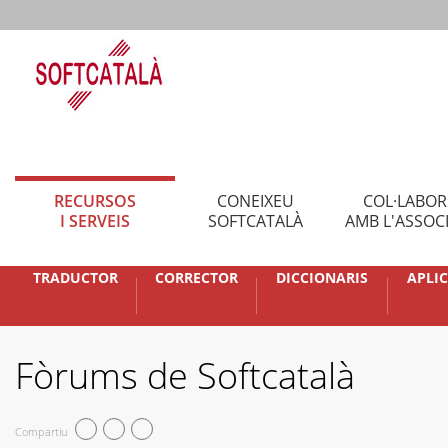
RECURSOS
CONEIXEU
COL·LABO
I SERVEIS
SOFTCATALÀ
AMB L'ASSOC
TRADUCTOR
CORRECTOR
DICCIONARIS
APLI
Fòrums de Softcatalà
Compartiu