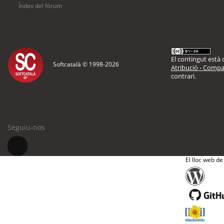
Índex del fòrum
El contingut està d
Softcatalà © 1998-
2026
Atribució - Compar
contrari.
Seguiu-nos
El lloc web de