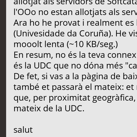
allotjat als servidors de Softcata
l'OOo no estan allotjats als ser
Ara ho he provat i realment es
(Univesidade da Coruña). He vis
mooolt lenta (~10 KB/seg.)
En resum, no és la teva connex
és la UDC que no dóna més "ca
De fet, si vas a la pàgina de ba
també et passarà el mateix: et 
que, per proximitat geogràfica
mateix de la UDC.
salut