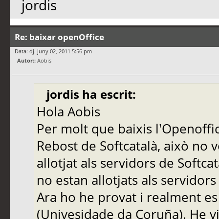
jordis
Re: baixar openOffice
Data: dj. juny 02, 2011 5:56 pm
Autor::
Aobis
jordis ha escrit:
Hola Aobis
Per molt que baixis l'Openoffic
Rebost de Softcatalà, això no vo
allotjat als servidors de Softcat
no estan allotjats als servidors
Ara ho he provat i realment es
(Univesidade da Coruña). He vi