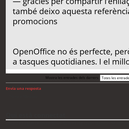
— gràcies per compartir l’enllaç
també deixo aquesta referènc
promocions
OpenOffice no és perfecte, per
a tasques quotidianes. I el mill
Mostra les entrades dels darrers:
Envia una resposta
Torna a: Windows
Qui està connectat
Usuaris navegant en aquest fòrum: No hi ha cap usuari registrat i 14 visitant