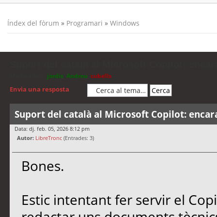
Índex del fòrum
»
Programari
»
Windows
Suport del català al Microsoft Copilot: encar
Moderadors:
jordis
,
Andreu
,
cubells
Envia una resposta
Suport del català al Microsoft Copilot: encar
Data: dj. feb. 05, 2026 8:12 pm
Autor:
LibreTronc
(Entrades: 3)
Bones.
Estic intentant fer servir el Co
redactar uns documents tècnics