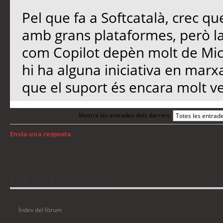
Pel que fa a Softcatalà, crec qu
amb grans plataformes, però l
com Copilot depèn molt de Micro
hi ha alguna iniciativa en marx
que el suport és encara molt ve
Mostra les entrades dels darrers:
Envia una resposta
Torna a: Windows
Qui està connectat
Usuaris navegant en aquest fòrum: No hi ha cap usuari registrat i 6 visitants
Índex del fòrum