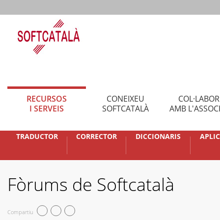
RECURSOS
CONEIXEU
COL·LABO
I SERVEIS
SOFTCATALÀ
AMB L'ASSOC
TRADUCTOR
CORRECTOR
DICCIONARIS
APLI
Fòrums de Softcatalà
Compartiu