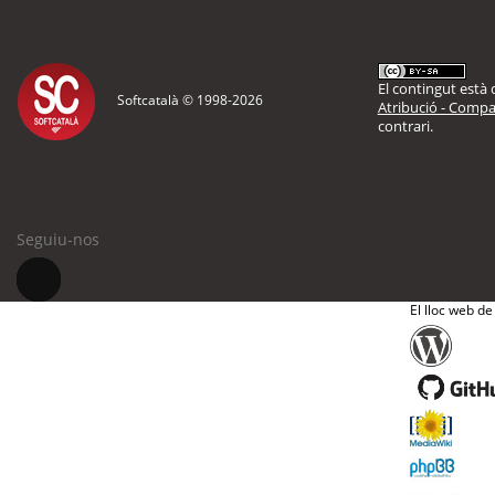
El contingut està d
Softcatalà © 1998-
2026
Atribució - Compar
contrari.
Seguiu-nos
El lloc web de