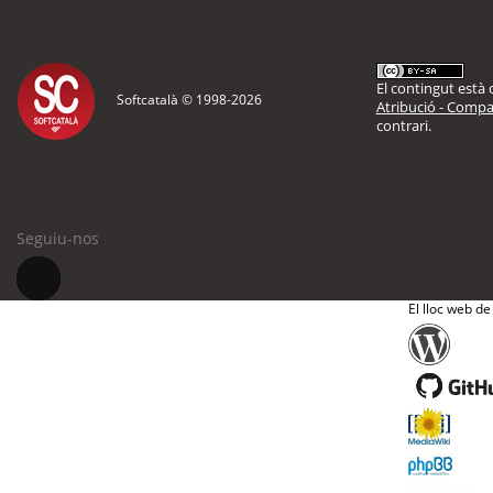
El contingut està d
Softcatalà © 1998-
2026
Atribució - Compar
contrari.
Seguiu-nos
El lloc web de