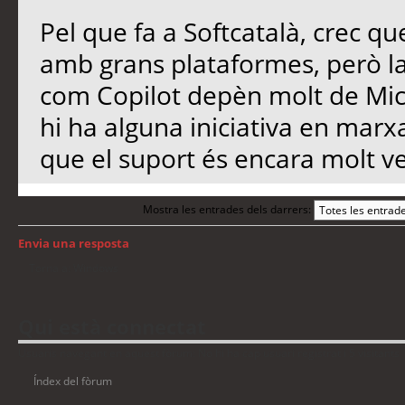
Pel que fa a Softcatalà, crec qu
amb grans plataformes, però l
com Copilot depèn molt de Micro
hi ha alguna iniciativa en marx
que el suport és encara molt ve
Mostra les entrades dels darrers:
Envia una resposta
Torna a: Windows
Qui està connectat
Usuaris navegant en aquest fòrum: No hi ha cap usuari registrat i 5 visitants
Índex del fòrum