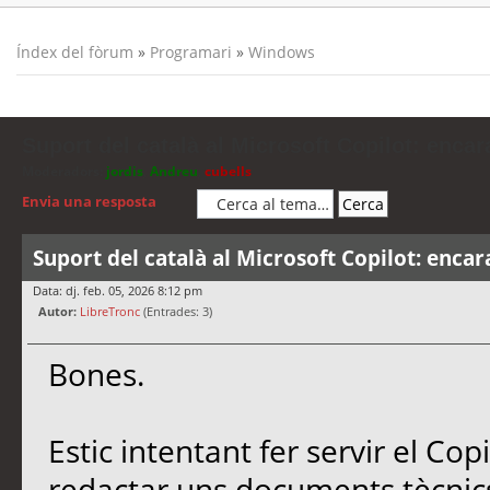
Índex del fòrum
»
Programari
»
Windows
Suport del català al Microsoft Copilot: encar
Moderadors:
jordis
,
Andreu
,
cubells
Envia una resposta
Suport del català al Microsoft Copilot: encar
Data: dj. feb. 05, 2026 8:12 pm
Autor:
LibreTronc
(Entrades: 3)
Bones.
Estic intentant fer servir el Co
redactar uns documents tècnics