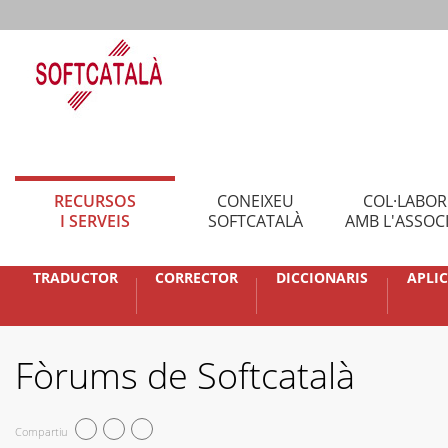
RECURSOS
CONEIXEU
COL·LABO
I SERVEIS
SOFTCATALÀ
AMB L'ASSOC
TRADUCTOR
CORRECTOR
DICCIONARIS
APLI
Fòrums de Softcatalà
Compartiu