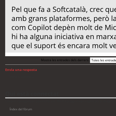
Pel que fa a Softcatalà, crec qu
amb grans plataformes, però l
com Copilot depèn molt de Micro
hi ha alguna iniciativa en marx
que el suport és encara molt ve
Mostra les entrades dels darrers:
Envia una resposta
Torna a: Windows
Qui està connectat
Usuaris navegant en aquest fòrum: No hi ha cap usuari registrat i 6 visitants
Índex del fòrum