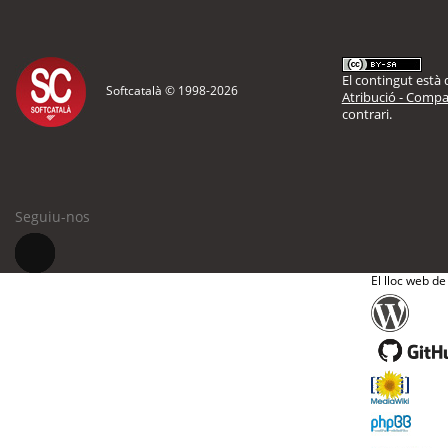
El contingut està d
Softcatalà © 1998-
2026
Atribució - Compar
contrari.
Seguiu-nos
El lloc web de