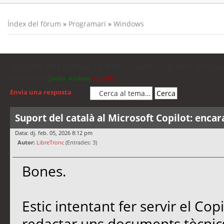
Índex del fòrum
»
Programari
»
Windows
Suport del català al Microsoft Copilot: encar
Moderadors:
jordis
,
Andreu
,
cubells
Envia una resposta
Suport del català al Microsoft Copilot: encar
Data: dj. feb. 05, 2026 8:12 pm
Autor:
LibreTronc
(Entrades: 3)
Bones.
Estic intentant fer servir el Co
redactar uns documents tècnics