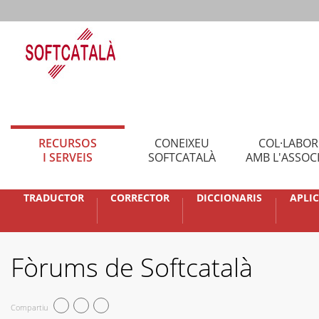
RECURSOS
CONEIXEU
COL·LABO
I SERVEIS
SOFTCATALÀ
AMB L'ASSOC
TRADUCTOR
CORRECTOR
DICCIONARIS
APLI
Fòrums de Softcatalà
Compartiu