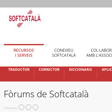
RECURSOS
CONEIXEU
COL·LABO
I SERVEIS
SOFTCATALÀ
AMB L'ASSOC
TRADUCTOR
CORRECTOR
DICCIONARIS
APLI
Fòrums de Softcatalà
Compartiu