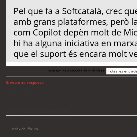
Pel que fa a Softcatalà, crec qu
amb grans plataformes, però l
com Copilot depèn molt de Micro
hi ha alguna iniciativa en marx
que el suport és encara molt ve
Mostra les entrades dels darrers:
Envia una resposta
Torna a: Windows
Qui està connectat
Usuaris navegant en aquest fòrum: No hi ha cap usuari registrat i 8 visitants
Índex del fòrum