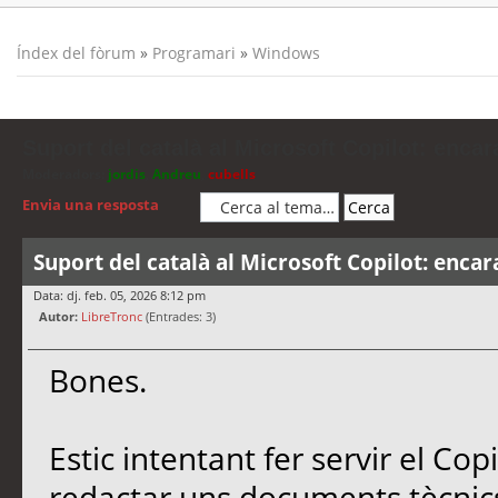
Índex del fòrum
»
Programari
»
Windows
Suport del català al Microsoft Copilot: encar
Moderadors:
jordis
,
Andreu
,
cubells
Envia una resposta
Suport del català al Microsoft Copilot: encar
Data: dj. feb. 05, 2026 8:12 pm
Autor:
LibreTronc
(Entrades: 3)
Bones.
Estic intentant fer servir el Co
redactar uns documents tècnics