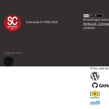
El contingut està d
Softcatalà © 1998-
2026
Atribució - Compar
contrari.
Seguiu-nos
El lloc web de