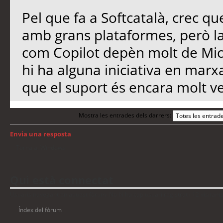
Pel que fa a Softcatalà, crec qu
amb grans plataformes, però l
com Copilot depèn molt de Micro
hi ha alguna iniciativa en marx
que el suport és encara molt ve
Mostra les entrades dels darrers:
Envia una resposta
Torna a: Windows
Qui està connectat
Usuaris navegant en aquest fòrum: No hi ha cap usuari registrat i 12 visitant
Índex del fòrum