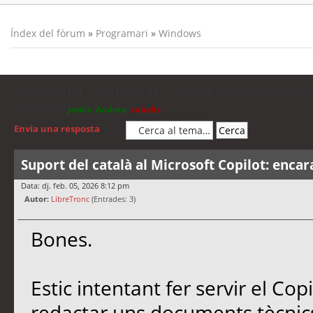
Índex del fòrum
»
Programari
»
Windows
Suport del català al Microsoft Copilot: encar
Moderadors:
jordis
,
Andreu
,
cubells
Envia una resposta
Suport del català al Microsoft Copilot: encar
Data: dj. feb. 05, 2026 8:12 pm
Autor:
LibreTronc
(Entrades: 3)
Bones.
Estic intentant fer servir el Co
redactar uns documents tècnics