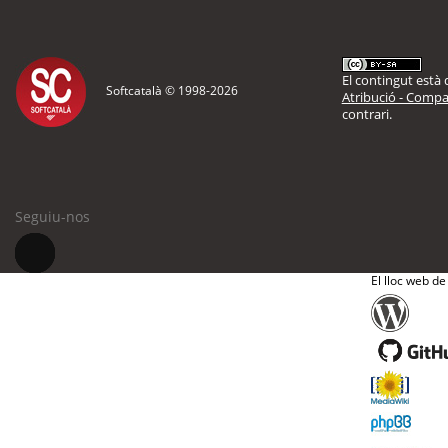
El contingut està d
Softcatalà © 1998-
2026
Atribució - Compar
contrari.
Seguiu-nos
El lloc web de