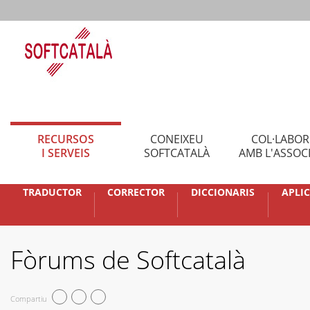
RECURSOS
CONEIXEU
COL·LABO
I SERVEIS
SOFTCATALÀ
AMB L'ASSOC
TRADUCTOR
CORRECTOR
DICCIONARIS
APLI
Fòrums de Softcatalà
Compartiu