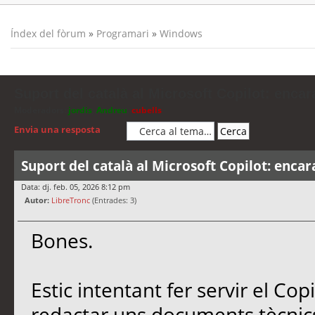
Índex del fòrum
»
Programari
»
Windows
Suport del català al Microsoft Copilot: encar
Moderadors:
jordis
,
Andreu
,
cubells
Envia una resposta
Suport del català al Microsoft Copilot: encar
Data: dj. feb. 05, 2026 8:12 pm
Autor:
LibreTronc
(Entrades: 3)
Bones.
Estic intentant fer servir el Co
redactar uns documents tècnics