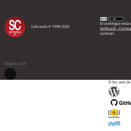
El contingut està d
Softcatalà © 1998-
2026
Atribució - Compar
contrari.
Seguiu-nos
El lloc web de