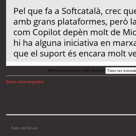
Pel que fa a Softcatalà, crec qu
amb grans plataformes, però l
com Copilot depèn molt de Micro
hi ha alguna iniciativa en marx
que el suport és encara molt ve
Mostra les entrades dels darrers:
Envia una resposta
Torna a: Windows
Qui està connectat
Usuaris navegant en aquest fòrum: No hi ha cap usuari registrat i 7 visitants
Índex del fòrum