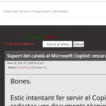
Índex del fòrum
»
Programari
»
Windows
Suport del català al Microsoft Copilot: encar
Moderadors:
jordis
,
Andreu
,
cubells
Envia una resposta
Suport del català al Microsoft Copilot: encar
Data: dj. feb. 05, 2026 8:12 pm
Autor:
LibreTronc
(Entrades: 3)
Bones.
Estic intentant fer servir el Co
redactar uns documents tècnics