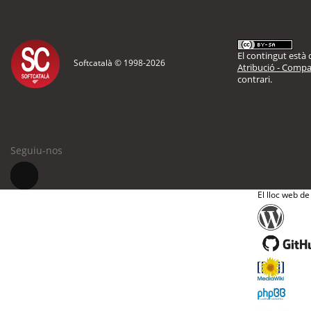
El contingut està d
Softcatalà © 1998-
2026
Atribució - Compar
contrari.
Seguiu-nos
El lloc web de