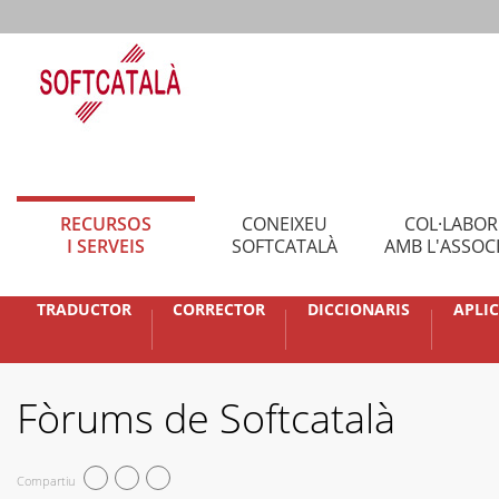
RECURSOS
CONEIXEU
COL·LABO
I SERVEIS
SOFTCATALÀ
AMB L'ASSOC
TRADUCTOR
CORRECTOR
DICCIONARIS
APLI
Fòrums de Softcatalà
Compartiu