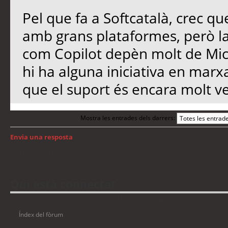
Pel que fa a Softcatalà, crec qu
amb grans plataformes, però l
com Copilot depèn molt de Micro
hi ha alguna iniciativa en marx
que el suport és encara molt ve
Mostra les entrades dels darrers:
Envia una resposta
Torna a: Windows
Qui està connectat
Usuaris navegant en aquest fòrum: No hi ha cap usuari registrat i 13 visitant
Índex del fòrum