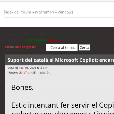
Índex del fòrum
»
Programari
»
Windows
Suport del català al Microsoft Copilot: encar
Moderadors:
jordis
,
Andreu
,
cubells
Envia una resposta
Suport del català al Microsoft Copilot: encar
Data: dj. feb. 05, 2026 8:12 pm
Autor:
LibreTronc
(Entrades: 3)
Bones.
Estic intentant fer servir el Co
redactar uns documents tècnics