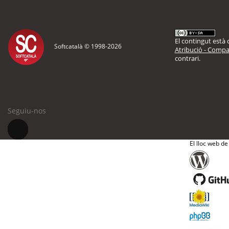
El contingut està d
Softcatalà © 1998-
2026
Atribució - Compar
contrari.
Seguiu-nos
El lloc web de