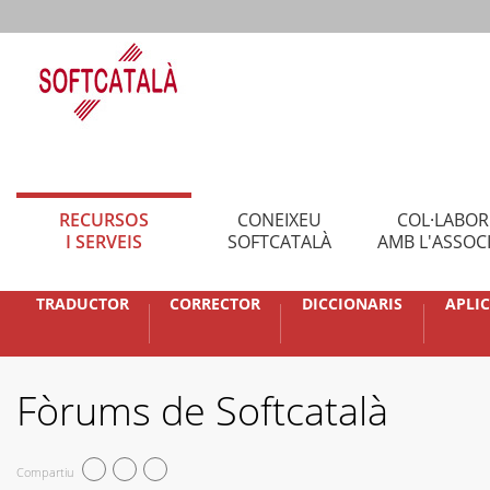
RECURSOS
CONEIXEU
COL·LABO
I SERVEIS
SOFTCATALÀ
AMB L'ASSOC
TRADUCTOR
CORRECTOR
DICCIONARIS
APLI
Fòrums de Softcatalà
Compartiu