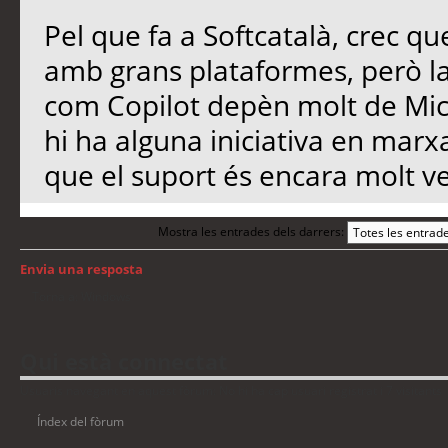
Pel que fa a Softcatalà, crec qu
amb grans plataformes, però l
com Copilot depèn molt de Micro
hi ha alguna iniciativa en marx
que el suport és encara molt ve
Mostra les entrades dels darrers:
Envia una resposta
Torna a: Windows
Qui està connectat
Usuaris navegant en aquest fòrum: No hi ha cap usuari registrat i 7 visitants
Índex del fòrum