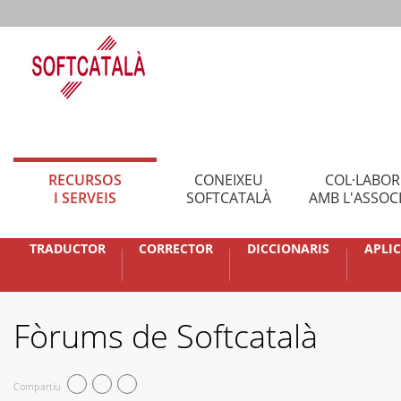
RECURSOS
CONEIXEU
COL·LABO
I SERVEIS
SOFTCATALÀ
AMB L'ASSOC
TRADUCTOR
CORRECTOR
DICCIONARIS
APLI
Fòrums de Softcatalà
Compartiu