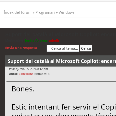
Índex del fòrum
»
Programari
»
Windows
Suport del català al Microsoft Copilot: encar
Moderadors:
jordis
,
Andreu
,
cubells
Envia una resposta
Suport del català al Microsoft Copilot: encar
Data: dj. feb. 05, 2026 8:12 pm
Autor:
LibreTronc
(Entrades: 3)
Bones.
Estic intentant fer servir el Co
redactar uns documents tècnics