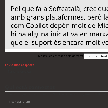
Pel que fa a Softcatalà, crec qu
amb grans plataformes, però l
com Copilot depèn molt de Micro
hi ha alguna iniciativa en marx
que el suport és encara molt ve
Mostra les entrades dels darrers:
Envia una resposta
Torna a: Windows
Qui està connectat
Usuaris navegant en aquest fòrum: No hi ha cap usuari registrat i 7 visitants
Índex del fòrum