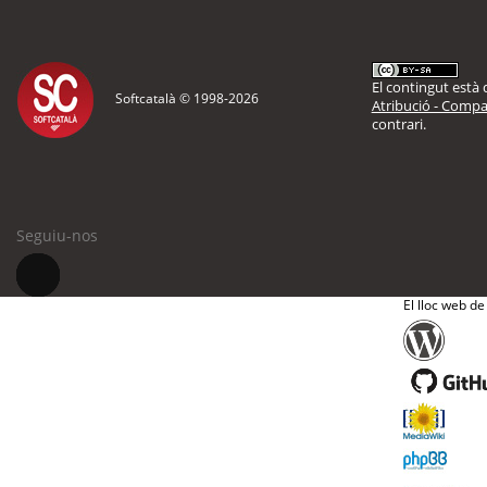
El contingut està d
Softcatalà © 1998-
2026
Atribució - Compar
contrari.
Seguiu-nos
El lloc web de