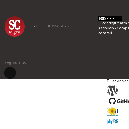
El contingut està d
Softcatalà © 1998-
2026
Atribució - Compar
contrari.
Seguiu-nos
El lloc web de