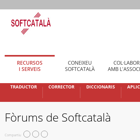
RECURSOS
CONEIXEU
COL·LABO
I SERVEIS
SOFTCATALÀ
AMB L'ASSOC
TRADUCTOR
CORRECTOR
DICCIONARIS
APLI
Fòrums de Softcatalà
Compartiu