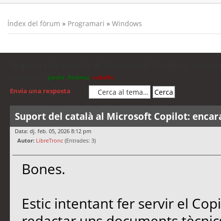
Índex del fòrum
»
Programari
»
Windows
Suport del català al Microsoft Copilot: encar
Moderadors:
jordis
,
Andreu
,
cubells
Envia una resposta
Suport del català al Microsoft Copilot: encar
Data: dj. feb. 05, 2026 8:12 pm
Autor:
LibreTronc
(Entrades: 3)
Bones.
Estic intentant fer servir el Co
redactar uns documents tècnics