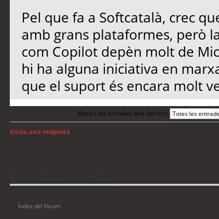
Pel que fa a Softcatalà, crec qu
amb grans plataformes, però l
com Copilot depèn molt de Micro
hi ha alguna iniciativa en marx
que el suport és encara molt ve
Mostra les entrades dels darrers:
Envia una resposta
Torna a: Windows
Qui està connectat
Usuaris navegant en aquest fòrum: No hi ha cap usuari registrat i 10 visitant
Índex del fòrum