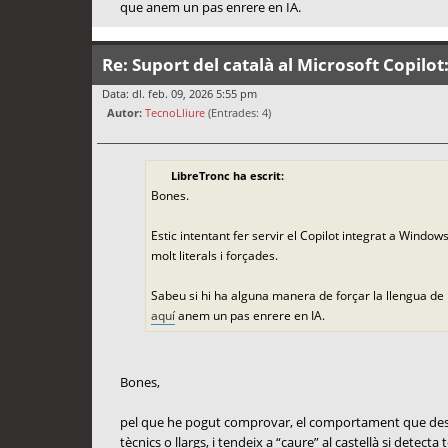
que anem un pas enrere en IA.
Re: Suport del català al Microsoft Copilot
Data: dl. feb. 09, 2026 5:55 pm
Autor:
TecnoLliure
(Entrades: 4)
LibreTronc ha escrit:
Bones.
Estic intentant fer servir el Copilot integrat a Windo
molt literals i forçades.
Sabeu si hi ha alguna manera de forçar la llengua de
aquí
anem un pas enrere en IA.
Bones,
pel que he pogut comprovar, el comportament que descriu
tècnics o llargs, i tendeix a “caure” al castellà si detect