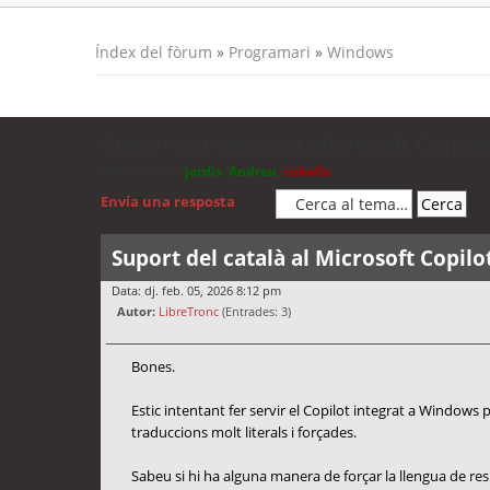
Índex del fòrum
»
Programari
»
Windows
Suport del català al Microsoft Copilot
Moderadors:
jordis
,
Andreu
,
cubells
Envia una resposta
Suport del català al Microsoft Copilo
Data: dj. feb. 05, 2026 8:12 pm
Autor:
LibreTronc
(Entrades: 3)
Bones.
Estic intentant fer servir el Copilot integrat a Windows
traduccions molt literals i forçades.
Sabeu si hi ha alguna manera de forçar la llengua de re