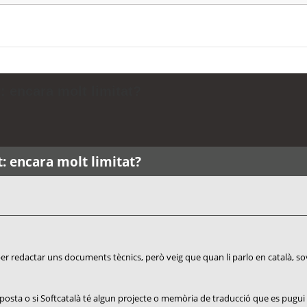
: encara molt limitat?
t: encara molt limitat?
 per redactar uns documents tècnics, però veig que quan li parlo en català, s
sposta o si Softcatalà té algun projecte o memòria de traducció que es pugui