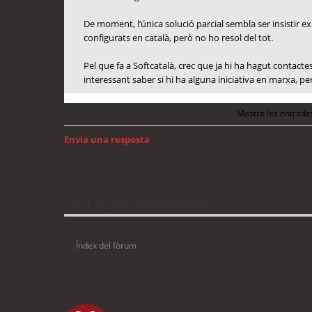
De moment, l’única solució parcial sembla ser insistir ex
configurats en català, però no ho resol del tot.
Pel que fa a Softcatalà, crec que ja hi ha hagut contac
interessant saber si hi ha alguna iniciativa en marxa, p
Mostra les entrade
Envia una resposta
Torna a: Windows
Qui està connectat
Usuaris navegant en aquest fòrum: No hi ha cap usuari registrat 
Índex del fòrum