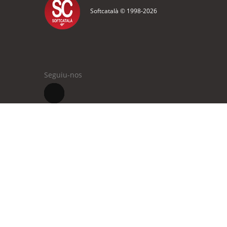
Softcatalà © 1998-
2026
Seguiu-nos