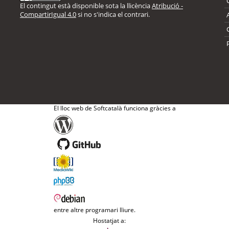
El contingut està disponible sota la llicència
Atribució -
CompartirIgual 4.0
si no s'indica el contrari.
El lloc web de Softcatalà funciona gràcies a
entre altre programari lliure.
Hostatjat a: