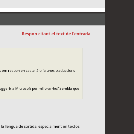
Respon citant el text de l’entrada
nt em respon en castellà o fa unes traduccions
suggerir a Microsoft per millorar-ho? Sembla que
la llengua de sortida, especialment en textos