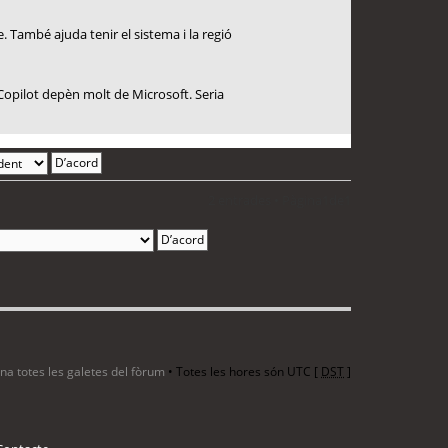
. També ajuda tenir el sistema i la regió
Copilot depèn molt de Microsoft. Seria
2 entrades • Pàgina
1
de
1
ina totes les galetes del fòrum
• Totes les hores són UTC [
DST
]