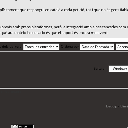
plícitament que respongui en català a cada petició, tot i que no és gens fiable
tes previs amb grans plataformes, però la integració amb eines tancades com 
erquè ara mateix la sensació és que el suport és encara molt verd.
s dels darrers:
Ordena per
Salta a :
i 18 visitants
L’equip
•
Elim