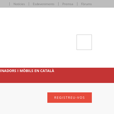
Notícies
Esdeveniments
Premsa
Fòrums
INADORS I MÒBILS EN CATALÀ
REGISTREU-VOS