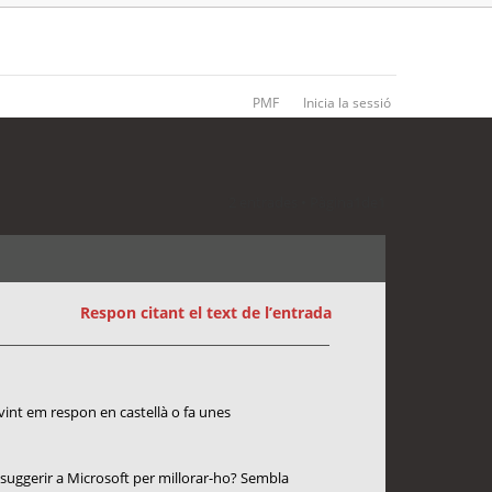
PMF
Inicia la sessió
2 entrades • Pàgina
1
de
1
Respon citant el text de l’entrada
ovint em respon en castellà o fa unes
 suggerir a Microsoft per millorar-ho? Sembla