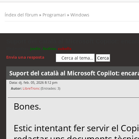
Índex del fòrum
»
Programari
»
Windows
Suport del català al Microsoft Copilot: encar
Moderadors:
jordis
,
Andreu
,
cubells
Envia una resposta
Suport del català al Microsoft Copilot: encar
Data: dj. feb. 05, 2026 8:12 pm
Autor:
LibreTronc
(Entrades: 3)
Bones.
Estic intentant fer servir el Co
redactar uns documents tècnics