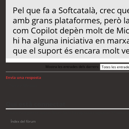
Pel que fa a Softcatalà, crec qu
amb grans plataformes, però l
com Copilot depèn molt de Micro
hi ha alguna iniciativa en marx
que el suport és encara molt ve
Mostra les entrades dels darrers:
Envia una resposta
Torna a: Windows
Qui està connectat
Usuaris navegant en aquest fòrum: No hi ha cap usuari registrat i 11 visitant
Índex del fòrum