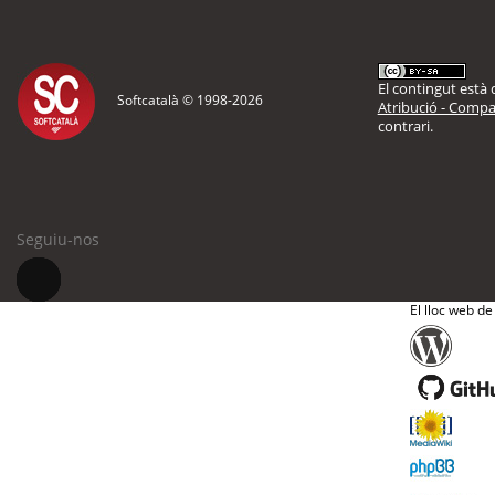
El contingut està d
Softcatalà © 1998-
2026
Atribució - Compar
contrari.
Seguiu-nos
El lloc web de