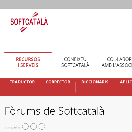
RECURSOS
CONEIXEU
COL·LABO
I SERVEIS
SOFTCATALÀ
AMB L'ASSOC
TRADUCTOR
CORRECTOR
DICCIONARIS
APLI
Fòrums de Softcatalà
Compartiu