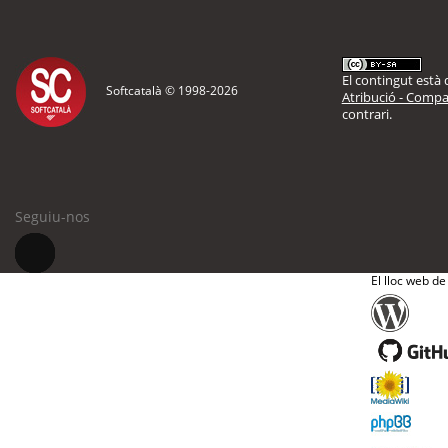
El contingut està d
Softcatalà © 1998-
2026
Atribució - Compar
contrari.
Seguiu-nos
El lloc web de