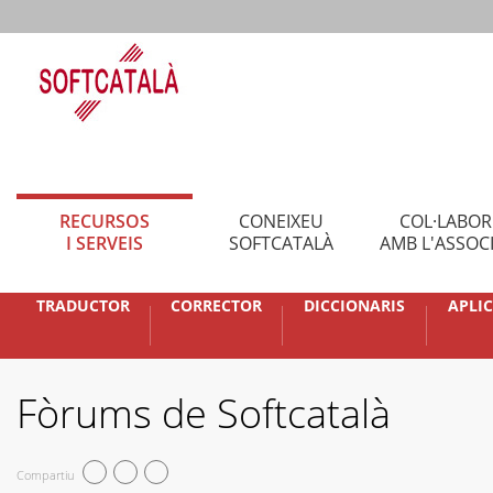
RECURSOS
CONEIXEU
COL·LABO
I SERVEIS
SOFTCATALÀ
AMB L'ASSOC
TRADUCTOR
CORRECTOR
DICCIONARIS
APLI
Fòrums de Softcatalà
Compartiu