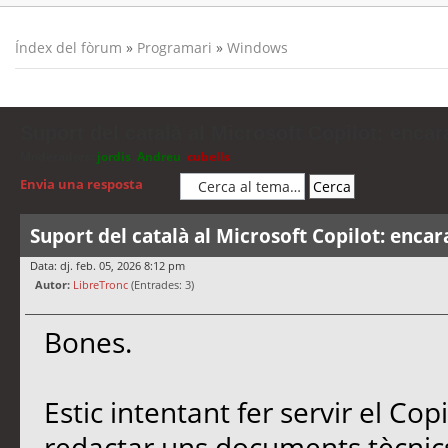
Índex del fòrum
»
Programari
»
Windows
Suport del català al Microsoft Copilot: encar
Moderadors:
jordis
,
Andreu
,
cubells
Envia una resposta
Suport del català al Microsoft Copilot: encar
Data: dj. feb. 05, 2026 8:12 pm
Autor:
LibreTronc
(Entrades: 3)
Bones.
Estic intentant fer servir el Co
redactar uns documents tècnics