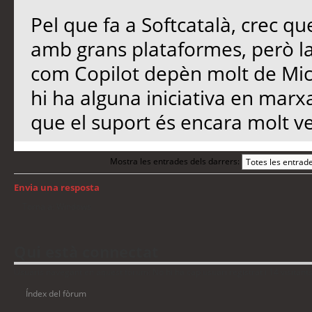
Pel que fa a Softcatalà, crec qu
amb grans plataformes, però l
com Copilot depèn molt de Micro
hi ha alguna iniciativa en marx
que el suport és encara molt ve
Mostra les entrades dels darrers:
Envia una resposta
Torna a: Windows
Qui està connectat
Usuaris navegant en aquest fòrum: No hi ha cap usuari registrat i 14 visitant
Índex del fòrum