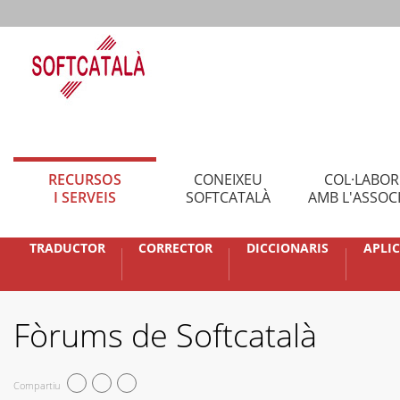
RECURSOS
CONEIXEU
COL·LABO
I SERVEIS
SOFTCATALÀ
AMB L'ASSOC
TRADUCTOR
CORRECTOR
DICCIONARIS
APLI
Fòrums de Softcatalà
Compartiu