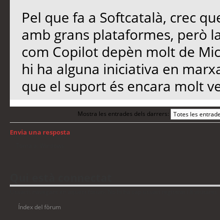
Pel que fa a Softcatalà, crec qu
amb grans plataformes, però l
com Copilot depèn molt de Micro
hi ha alguna iniciativa en marx
que el suport és encara molt ve
Mostra les entrades dels darrers:
Envia una resposta
Torna a: Windows
Qui està connectat
Usuaris navegant en aquest fòrum: No hi ha cap usuari registrat i 8 visitants
Índex del fòrum