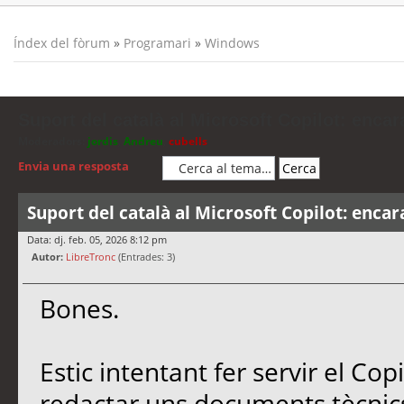
Índex del fòrum
»
Programari
»
Windows
Suport del català al Microsoft Copilot: encar
Moderadors:
jordis
,
Andreu
,
cubells
Envia una resposta
Suport del català al Microsoft Copilot: encar
Data: dj. feb. 05, 2026 8:12 pm
Autor:
LibreTronc
(Entrades: 3)
Bones.
Estic intentant fer servir el Co
redactar uns documents tècnics