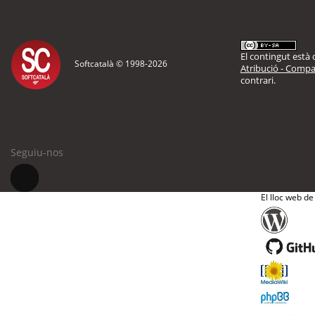
El contingut està d
Softcatalà © 1998-
2026
Atribució - Compar
contrari.
Seguiu-nos
El lloc web de