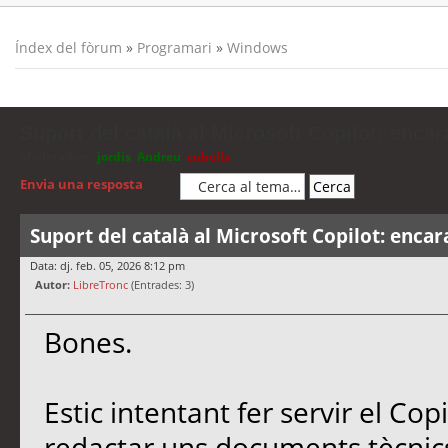
Índex del fòrum
»
Programari
»
Windows
Suport del català al Microsoft Copilot: encar
Moderadors:
jordis
,
Andreu
,
cubells
Envia una resposta
Suport del català al Microsoft Copilot: encar
Data: dj. feb. 05, 2026 8:12 pm
Autor:
LibreTronc
(Entrades: 3)
Bones.
Estic intentant fer servir el Co
redactar uns documents tècnics