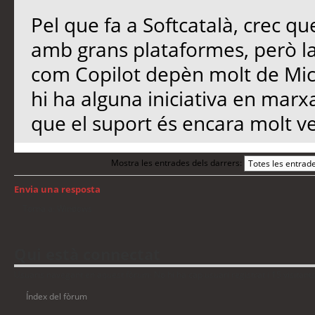
Pel que fa a Softcatalà, crec qu
amb grans plataformes, però l
com Copilot depèn molt de Micro
hi ha alguna iniciativa en marx
que el suport és encara molt ve
Mostra les entrades dels darrers:
Envia una resposta
Torna a: Windows
Qui està connectat
Usuaris navegant en aquest fòrum: No hi ha cap usuari registrat i 15 visitant
Índex del fòrum