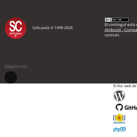
El contingut està d
Softcatalà © 1998-
2026
Atribució - Compar
contrari.
Seguiu-nos
El lloc web de