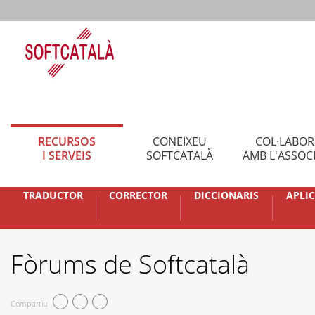
RECURSOS
CONEIXEU
COL·LABO
I SERVEIS
SOFTCATALÀ
AMB L'ASSOC
TRADUCTOR
CORRECTOR
DICCIONARIS
APLI
Fòrums de Softcatalà
Compartiu