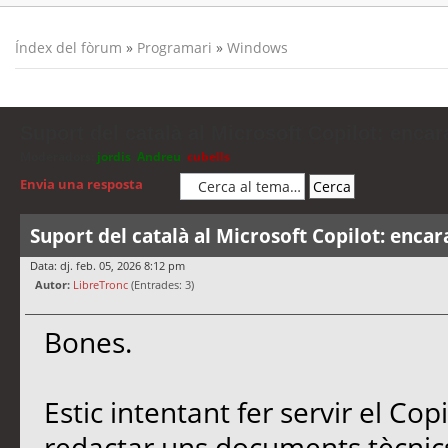
Índex del fòrum
»
Programari
»
Windows
Suport del català al Microsoft Copilot: encar
Moderadors:
jordis
,
Andreu
,
cubells
Envia una resposta
Suport del català al Microsoft Copilot: encar
Data: dj. feb. 05, 2026 8:12 pm
Autor:
LibreTronc
(Entrades: 3)
Bones.
Estic intentant fer servir el Co
redactar uns documents tècnics