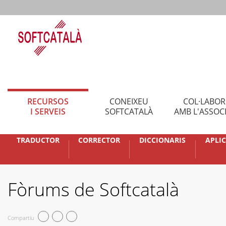
RECURSOS
CONEIXEU
COL·LABO
I SERVEIS
SOFTCATALÀ
AMB L'ASSOC
TRADUCTOR
CORRECTOR
DICCIONARIS
APLI
Fòrums de Softcatalà
Compartiu