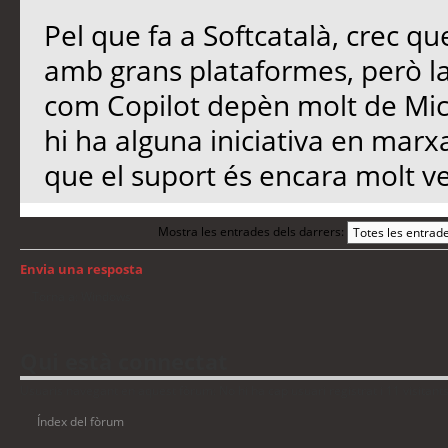
Pel que fa a Softcatalà, crec qu
amb grans plataformes, però l
com Copilot depèn molt de Micro
hi ha alguna iniciativa en marx
que el suport és encara molt ve
Mostra les entrades dels darrers:
Envia una resposta
Torna a: Windows
Qui està connectat
Usuaris navegant en aquest fòrum: No hi ha cap usuari registrat i 11 visitant
Índex del fòrum