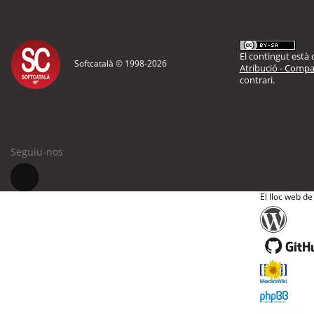
El contingut està d
Softcatalà © 1998-
2026
Atribució - Compar
contrari.
Seguiu-nos
El lloc web de