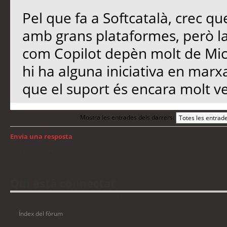
Pel que fa a Softcatalà, crec qu
amb grans plataformes, però l
com Copilot depèn molt de Micro
hi ha alguna iniciativa en marx
que el suport és encara molt ve
Mostra les entrades dels darrers:
Envia una resposta
Torna a: Windows
Qui està connectat
Usuaris navegant en aquest fòrum: No hi ha cap usuari registrat i 5 visitants
Índex del fòrum