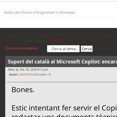
Índex del fòrum
»
Programari
»
Windows
Suport del català al Microsoft Copilot: encar
Moderadors:
jordis
,
Andreu
,
cubells
Envia una resposta
Suport del català al Microsoft Copilot: encar
Data: dj. feb. 05, 2026 8:12 pm
Autor:
LibreTronc
(Entrades: 3)
Bones.
Estic intentant fer servir el Co
redactar uns documents tècnics