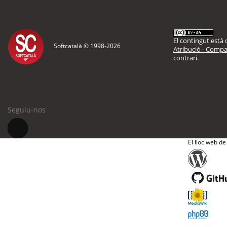
El contingut està d
Softcatalà © 1998-
2026
Atribució - Compar
contrari.
Seguiu-nos
El lloc web de