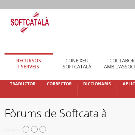
RECURSOS
CONEIXEU
COL·LABO
I SERVEIS
SOFTCATALÀ
AMB L'ASSOC
TRADUCTOR
CORRECTOR
DICCIONARIS
APLI
Fòrums de Softcatalà
Compartiu