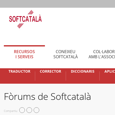
RECURSOS
CONEIXEU
COL·LABO
I SERVEIS
SOFTCATALÀ
AMB L'ASSOC
TRADUCTOR
CORRECTOR
DICCIONARIS
APLI
Fòrums de Softcatalà
Compartiu