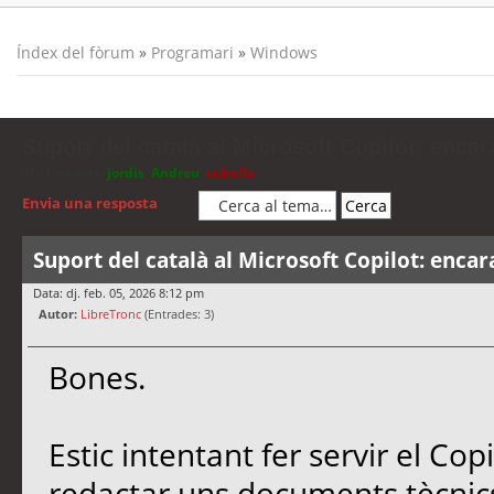
Índex del fòrum
»
Programari
»
Windows
Suport del català al Microsoft Copilot: encar
Moderadors:
jordis
,
Andreu
,
cubells
Envia una resposta
Suport del català al Microsoft Copilot: encar
Data: dj. feb. 05, 2026 8:12 pm
Autor:
LibreTronc
(Entrades: 3)
Bones.
Estic intentant fer servir el Co
redactar uns documents tècnics