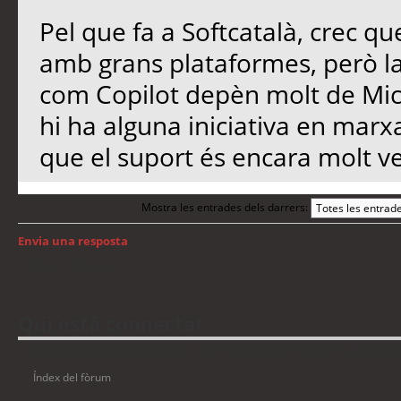
Pel que fa a Softcatalà, crec qu
amb grans plataformes, però l
com Copilot depèn molt de Micro
hi ha alguna iniciativa en marx
que el suport és encara molt ve
Mostra les entrades dels darrers:
Envia una resposta
Torna a: Windows
Qui està connectat
Usuaris navegant en aquest fòrum: No hi ha cap usuari registrat i 10 visitant
Índex del fòrum