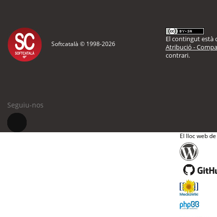
El contingut està d
Softcatalà © 1998-
2026
Atribució - Compar
contrari.
Seguiu-nos
El lloc web de