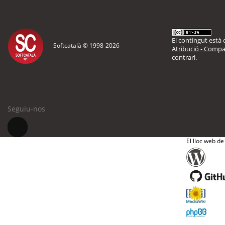
El contingut està d
Softcatalà © 1998-
2026
Atribució - Compar
contrari.
Seguiu-nos
El lloc web de