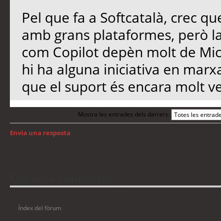
Pel que fa a Softcatalà, crec qu
amb grans plataformes, però l
com Copilot depèn molt de Micro
hi ha alguna iniciativa en marx
que el suport és encara molt ve
Mostra les entrades dels darrers:
Envia una resposta
Torna a: Windows
Qui està connectat
Usuaris navegant en aquest fòrum: No hi ha cap usuari registrat i 14 visitant
Índex del fòrum