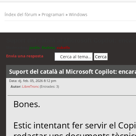
Índex del fòrum
»
Programari
»
Windows
Suport del català al Microsoft Copilot: encar
Moderadors:
jordis
,
Andreu
,
cubells
Envia una resposta
Suport del català al Microsoft Copilot: encar
Data: dj. feb. 05, 2026 8:12 pm
Autor:
LibreTronc
(Entrades: 3)
Bones.
Estic intentant fer servir el Co
redactar uns documents tècnics