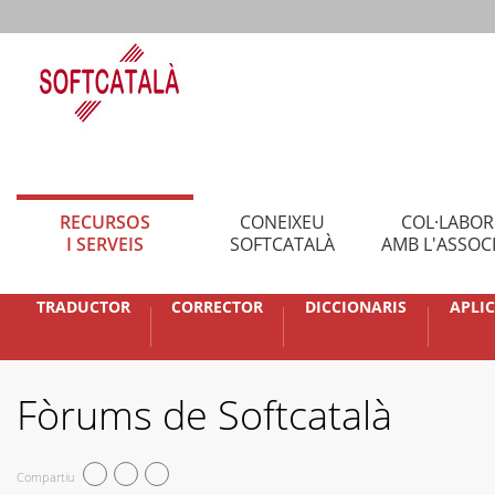
RECURSOS
CONEIXEU
COL·LABO
I SERVEIS
SOFTCATALÀ
AMB L'ASSOC
TRADUCTOR
CORRECTOR
DICCIONARIS
APLI
Fòrums de Softcatalà
Compartiu