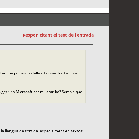
Respon citant el text de l’entrada
nt em respon en castellà o fa unes traduccions
suggerir a Microsoft per millorar-ho? Sembla que
la llengua de sortida, especialment en textos