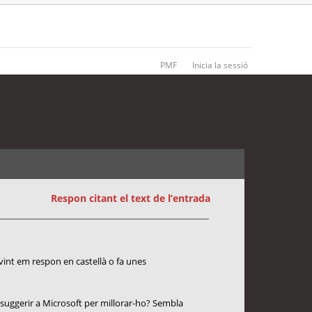
PMF
Inicia la sessió
2 entrades • Pàgina
1
de
1
Respon citant el text de l’entrada
ovint em respon en castellà o fa unes
 suggerir a Microsoft per millorar-ho? Sembla