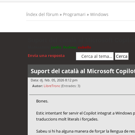
Índex del fòrum
»
Programari
»
Windows
Suport del català al Microsoft Copilot
Moderadors:
jordis
,
Andreu
,
cubells
Envia una resposta
Suport del català al Microsoft Copilo
Data: dj. feb. 05, 2026 8:12 pm
Autor:
LibreTronc
(Entrades: 3)
Bones.
Estic intentant fer servir el Copilot integrat a Windows
traduccions molt literals i forçades.
Sabeu si hi ha alguna manera de forçar la llengua de re