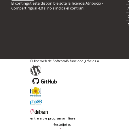
El contingut està disponible sota la llicència
Atribució -
CompartirIgual 4.0
si no s'indica el contrari.
El lloc web de Softcatalà funciona gràcies a
entre altre programari lliure.
Hostatjat a: