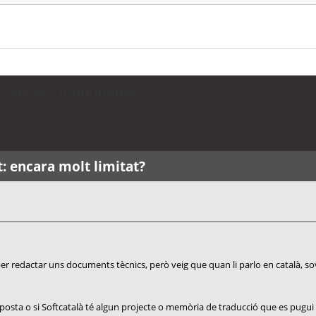
: encara molt limitat?
t: encara molt limitat?
 per redactar uns documents tècnics, però veig que quan li parlo en català, s
sposta o si Softcatalà té algun projecte o memòria de traducció que es pugui