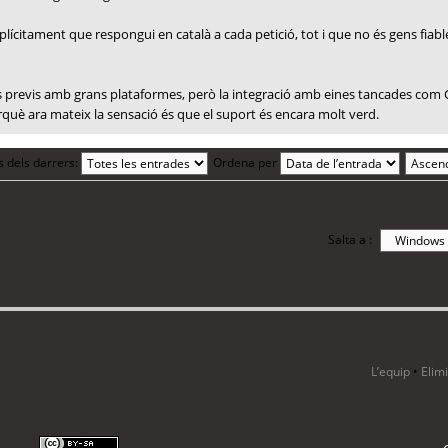
plícitament que respongui en català a cada petició, tot i que no és gens fiable
tes previs amb grans plataformes, però la integració amb eines tancades com 
erquè ara mateix la sensació és que el suport és encara molt verd.
s dels darrers:
Ordena per
Salta a :
i 14 visitants
L’equip
•
Elim