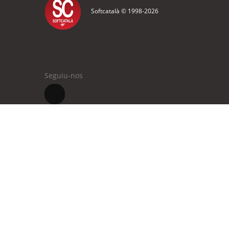
Softcatalà © 1998-
2026
Seguiu-nos