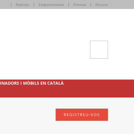
Notícies
Esdeveniments
Premsa
Fòrums
INADORS I MÒBILS EN CATALÀ
REGISTREU-VOS