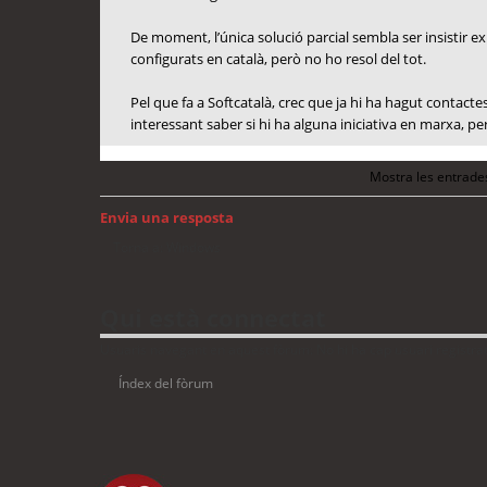
De moment, l’única solució parcial sembla ser insistir ex
configurats en català, però no ho resol del tot.
Pel que fa a Softcatalà, crec que ja hi ha hagut contac
interessant saber si hi ha alguna iniciativa en marxa, p
Mostra les entrade
Envia una resposta
Torna a: Windows
Qui està connectat
Usuaris navegant en aquest fòrum: No hi ha cap usuari registrat 
Índex del fòrum