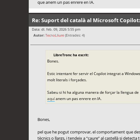
que anem un pas enrere en IA.
Re: Suport del català al Microsoft Copilot
Data: dl. feb. 09, 2026 5:55 pm
Autor:
TecnoLliure
(Entrades: 4)
LibreTronc ha escrit:
Bones.
Estic intentant fer servir el Copilot integrat a Windo
molt literals i forçades.
Sabeu si hi ha alguna manera de forçar la llengua de
aquí
anem un pas enrere en IA.
Bones,
pel que he pogut comprovar, el comportament que descriu
tècnics o llargs, i tendeix a “caure” al castellà si detect