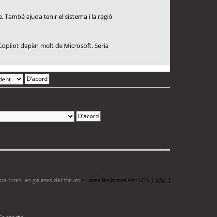
. També ajuda tenir el sistema i la regió
Copilot depèn molt de Microsoft. Seria
2 entrades • Pàgina
1
de
1
ina totes les galetes del fòrum
• Totes les hores són UTC [
DST
]