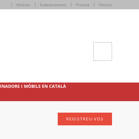
Notícies
Esdeveniments
Premsa
Fòrums
INADORS I MÒBILS EN CATALÀ
REGISTREU-VOS