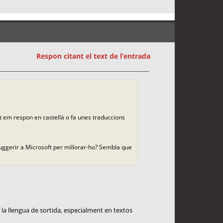
Respon citant el text de l’entrada
nt em respon en castellà o fa unes traduccions
suggerir a Microsoft per millorar-ho? Sembla que
la llengua de sortida, especialment en textos