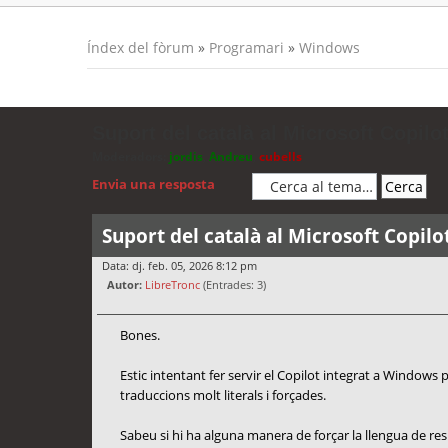
Índex del fòrum
»
Programari
»
Windows
Suport del català al Microsoft Copilot
Moderadors:
jordis
,
Andreu
,
cubells
Envia una resposta
Suport del català al Microsoft Copilo
Data: dj. feb. 05, 2026 8:12 pm
Autor:
LibreTronc
(Entrades: 3)
Bones.
Estic intentant fer servir el Copilot integrat a Windows
traduccions molt literals i forçades.
Sabeu si hi ha alguna manera de forçar la llengua de re