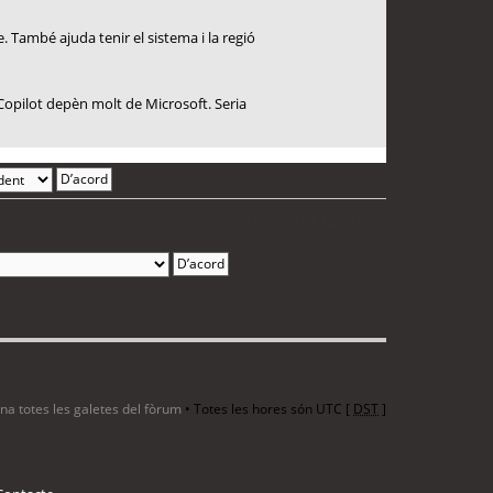
. També ajuda tenir el sistema i la regió
Copilot depèn molt de Microsoft. Seria
2 entrades • Pàgina
1
de
1
ina totes les galetes del fòrum
• Totes les hores són UTC [
DST
]