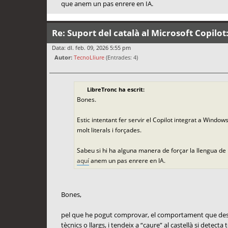
que anem un pas enrere en IA.
Re: Suport del català al Microsoft Copilot
Data: dl. feb. 09, 2026 5:55 pm
Autor:
TecnoLliure
(Entrades: 4)
LibreTronc ha escrit:
Bones.
Estic intentant fer servir el Copilot integrat a Windo
molt literals i forçades.
Sabeu si hi ha alguna manera de forçar la llengua de
aquí
anem un pas enrere en IA.
Bones,
pel que he pogut comprovar, el comportament que descriu
tècnics o llargs, i tendeix a “caure” al castellà si detect