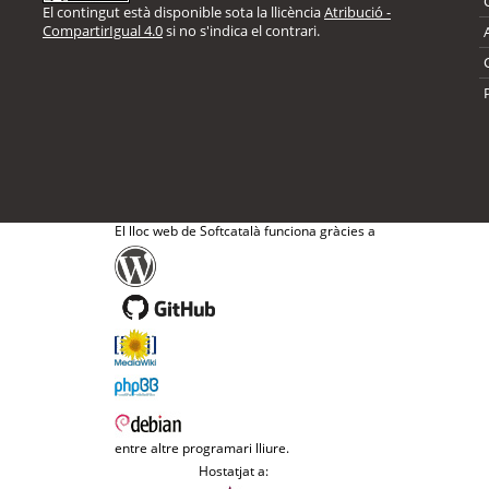
El contingut està disponible sota la llicència
Atribució -
CompartirIgual 4.0
si no s'indica el contrari.
El lloc web de Softcatalà funciona gràcies a
entre altre programari lliure.
Hostatjat a: