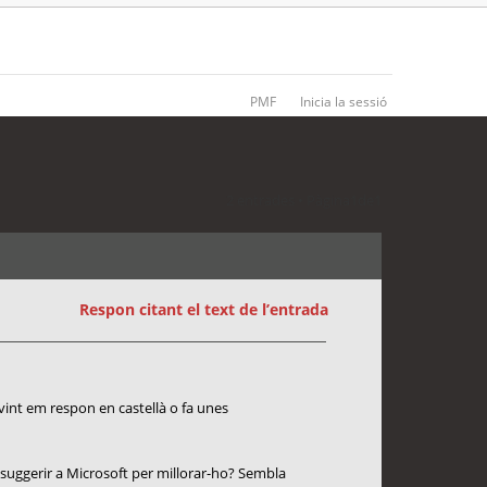
PMF
Inicia la sessió
2 entrades • Pàgina
1
de
1
Respon citant el text de l’entrada
ovint em respon en castellà o fa unes
 suggerir a Microsoft per millorar-ho? Sembla