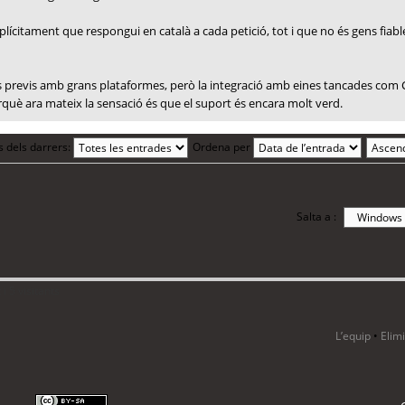
plícitament que respongui en català a cada petició, tot i que no és gens fiable
tes previs amb grans plataformes, però la integració amb eines tancades com 
erquè ara mateix la sensació és que el suport és encara molt verd.
s dels darrers:
Ordena per
Salta a :
i 5 visitants
L’equip
•
Elim