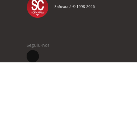
Softcatalà © 1998-
2026
Seguiu-nos