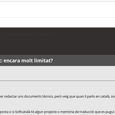
: encara molt limitat?
t: encara molt limitat?
 per redactar uns documents tècnics, però veig que quan li parlo en català, s
sposta o si Softcatalà té algun projecte o memòria de traducció que es pugui