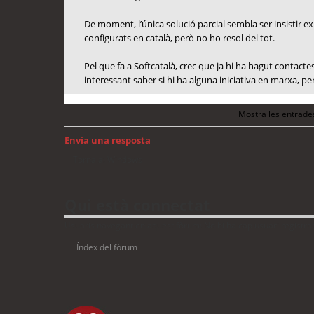
De moment, l’única solució parcial sembla ser insistir ex
configurats en català, però no ho resol del tot.
Pel que fa a Softcatalà, crec que ja hi ha hagut contac
interessant saber si hi ha alguna iniciativa en marxa, p
Mostra les entrade
Envia una resposta
Torna a: Windows
Qui està connectat
Usuaris navegant en aquest fòrum: No hi ha cap usuari registrat 
Índex del fòrum