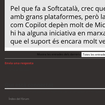
Pel que fa a Softcatalà, crec qu
amb grans plataformes, però l
com Copilot depèn molt de Micro
hi ha alguna iniciativa en marx
que el suport és encara molt ve
Mostra les entrades dels darrers:
Envia una resposta
Torna a: Windows
Qui està connectat
Usuaris navegant en aquest fòrum: No hi ha cap usuari registrat i 18 visitant
Índex del fòrum