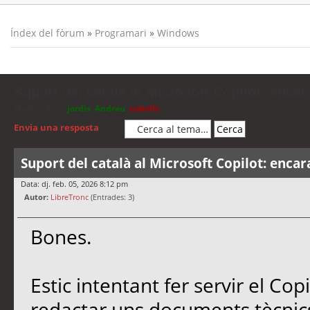
Índex del fòrum
»
Programari
»
Windows
Suport del català al Microsoft Copilot: encar
Moderadors:
jordis
,
Andreu
,
cubells
Envia una resposta
Suport del català al Microsoft Copilot: encar
Data: dj. feb. 05, 2026 8:12 pm
Autor:
LibreTronc
(Entrades: 3)
Bones.
Estic intentant fer servir el Co
redactar uns documents tècnics