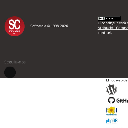
El contingut està d
Softcatalà © 1998-
2026
Atribució - Compar
contrari.
Seguiu-nos
El lloc web de