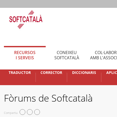
RECURSOS
CONEIXEU
COL·LABO
I SERVEIS
SOFTCATALÀ
AMB L'ASSOC
TRADUCTOR
CORRECTOR
DICCIONARIS
APLI
Fòrums de Softcatalà
Compartiu