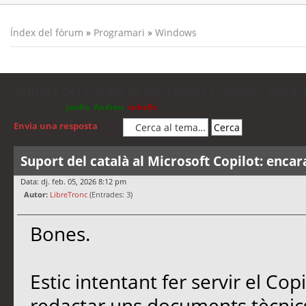
Índex del fòrum
»
Programari
»
Windows
Suport del català al Microsoft Copilot: encar
Moderadors:
jordis
,
Andreu
,
cubells
Envia una resposta
Suport del català al Microsoft Copilot: encar
Data: dj. feb. 05, 2026 8:12 pm
Autor:
LibreTronc
(Entrades: 3)
Bones.
Estic intentant fer servir el Co
redactar uns documents tècnics