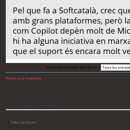
Pel que fa a Softcatalà, crec qu
amb grans plataformes, però l
com Copilot depèn molt de Micro
hi ha alguna iniciativa en marx
que el suport és encara molt ve
Mostra les entrades dels darrers:
Envia una resposta
Torna a: Windows
Qui està connectat
Usuaris navegant en aquest fòrum: No hi ha cap usuari registrat i 6 visitants
Índex del fòrum