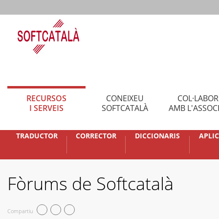
RECURSOS
CONEIXEU
COL·LABO
I SERVEIS
SOFTCATALÀ
AMB L'ASSOC
TRADUCTOR
CORRECTOR
DICCIONARIS
APLI
Fòrums de Softcatalà
Compartiu