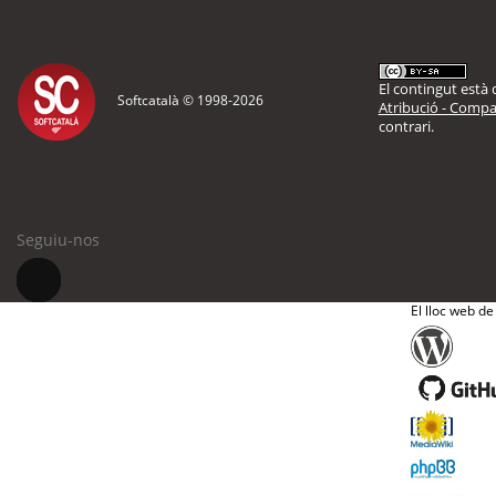
El contingut està d
Softcatalà © 1998-
2026
Atribució - Compar
contrari.
Seguiu-nos
El lloc web de