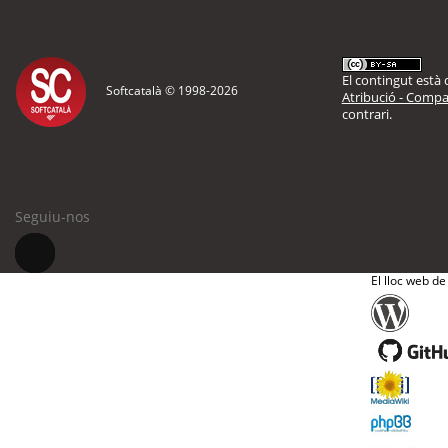
El contingut està d
Softcatalà © 1998-
2026
Atribució - Compar
contrari.
Seguiu-nos
El lloc web de