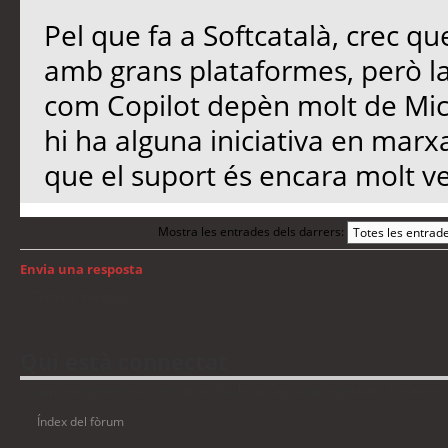
Pel que fa a Softcatalà, crec qu
amb grans plataformes, però l
com Copilot depèn molt de Micro
hi ha alguna iniciativa en marx
que el suport és encara molt ve
Mostra les entrades dels darrers:
Envia una resposta
Torna a: Windows
Qui està connectat
Usuaris navegant en aquest fòrum: No hi ha cap usuari registrat i 8 visitants
Índex del fòrum