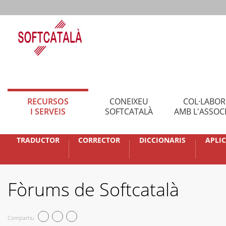
RECURSOS
CONEIXEU
COL·LABO
I SERVEIS
SOFTCATALÀ
AMB L'ASSOC
TRADUCTOR
CORRECTOR
DICCIONARIS
APLI
Fòrums de Softcatalà
Compartiu