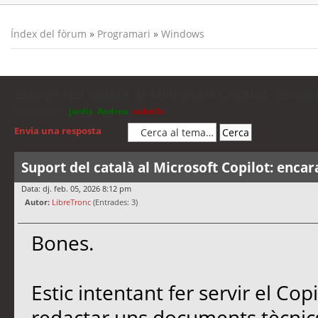
Índex del fòrum
»
Programari
»
Windows
Suport del català al Microsoft Copilot: encar
Moderadors:
jordis
,
Andreu
,
cubells
Envia una resposta
Suport del català al Microsoft Copilot: encar
Data: dj. feb. 05, 2026 8:12 pm
Autor:
LibreTronc
(Entrades: 3)
Bones.
Estic intentant fer servir el Co
redactar uns documents tècnics