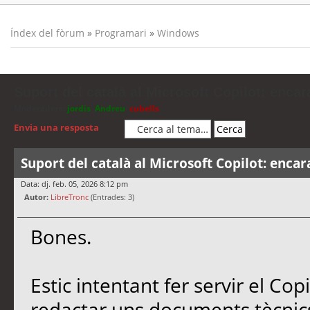
Índex del fòrum
»
Programari
»
Windows
Suport del català al Microsoft Copilot: encar
Moderadors:
jordis
,
Andreu
,
cubells
Envia una resposta
Suport del català al Microsoft Copilot: encar
Data: dj. feb. 05, 2026 8:12 pm
Autor:
LibreTronc
(Entrades: 3)
Bones.
Estic intentant fer servir el Co
redactar uns documents tècnics