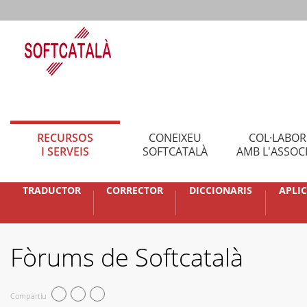
RECURSOS
CONEIXEU
COL·LABO
I SERVEIS
SOFTCATALÀ
AMB L'ASSOC
TRADUCTOR
CORRECTOR
DICCIONARIS
APLI
Fòrums de Softcatalà
Compartiu