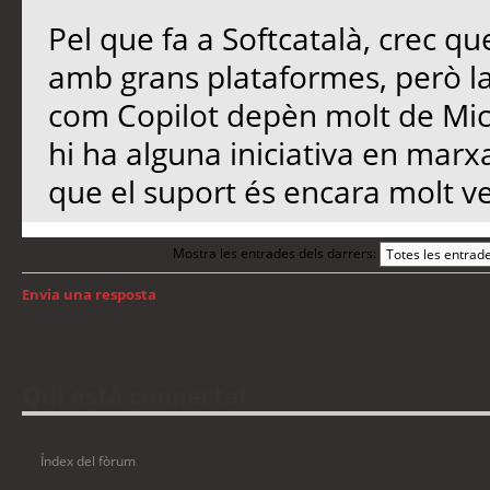
Pel que fa a Softcatalà, crec qu
amb grans plataformes, però l
com Copilot depèn molt de Micro
hi ha alguna iniciativa en marx
que el suport és encara molt ve
Mostra les entrades dels darrers:
Envia una resposta
Torna a: Windows
Qui està connectat
Usuaris navegant en aquest fòrum: No hi ha cap usuari registrat i 7 visitants
Índex del fòrum