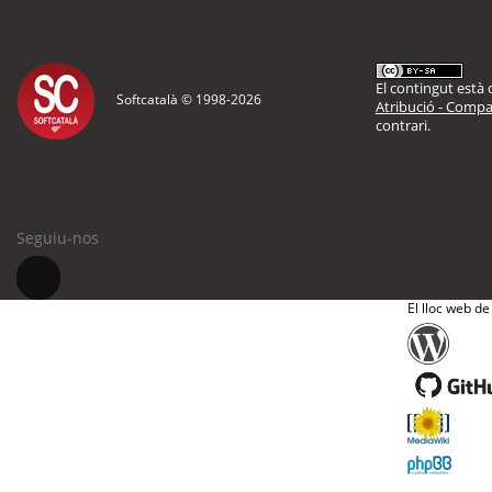
El contingut està d
Softcatalà © 1998-
2026
Atribució - Compar
contrari.
Seguiu-nos
El lloc web de