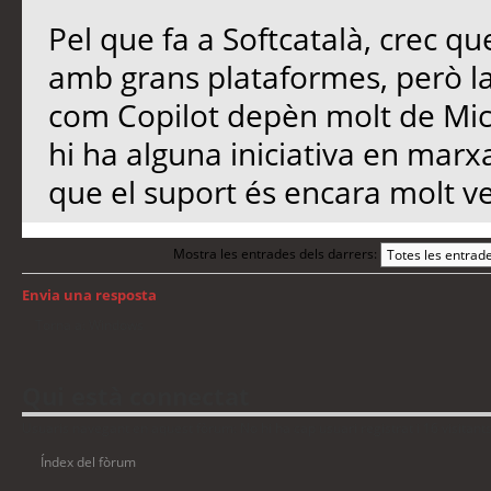
Pel que fa a Softcatalà, crec qu
amb grans plataformes, però l
com Copilot depèn molt de Micro
hi ha alguna iniciativa en marx
que el suport és encara molt ve
Mostra les entrades dels darrers:
Envia una resposta
Torna a: Windows
Qui està connectat
Usuaris navegant en aquest fòrum: No hi ha cap usuari registrat i 16 visitant
Índex del fòrum