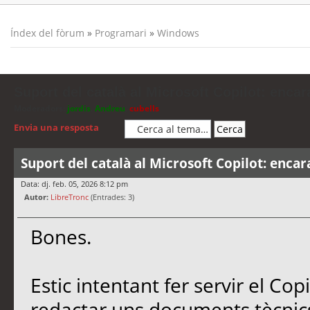
Índex del fòrum
»
Programari
»
Windows
Suport del català al Microsoft Copilot: encar
Moderadors:
jordis
,
Andreu
,
cubells
Envia una resposta
Suport del català al Microsoft Copilot: encar
Data: dj. feb. 05, 2026 8:12 pm
Autor:
LibreTronc
(Entrades: 3)
Bones.
Estic intentant fer servir el Co
redactar uns documents tècnics