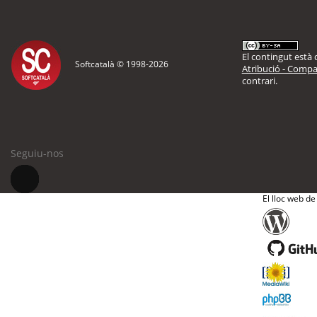
El contingut està d
Softcatalà © 1998-
2026
Atribució - Compar
contrari.
Seguiu-nos
El lloc web de