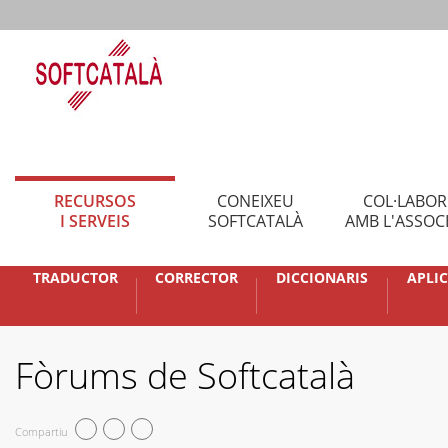
RECURSOS
CONEIXEU
COL·LABO
I SERVEIS
SOFTCATALÀ
AMB L'ASSOC
TRADUCTOR
CORRECTOR
DICCIONARIS
APLI
Fòrums de Softcatalà
Compartiu