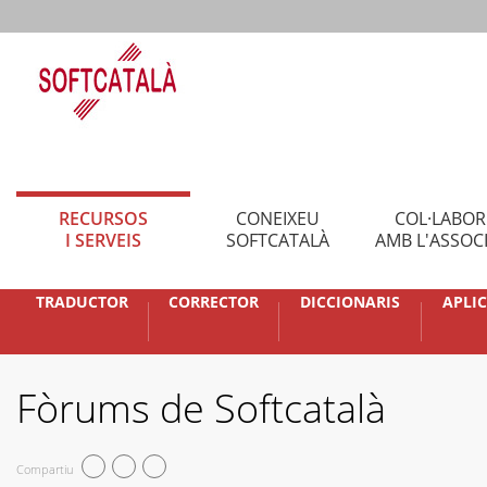
RECURSOS
CONEIXEU
COL·LABO
I SERVEIS
SOFTCATALÀ
AMB L'ASSOC
TRADUCTOR
CORRECTOR
DICCIONARIS
APLI
Fòrums de Softcatalà
Compartiu