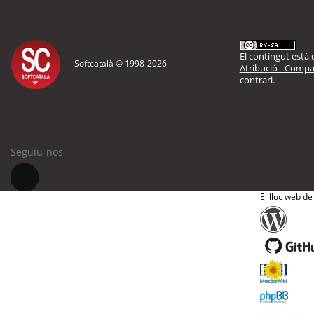
El contingut està d
Softcatalà © 1998-
2026
Atribució - Compar
contrari.
Seguiu-nos
El lloc web de