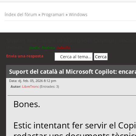
Índex del fòrum
»
Programari
»
Windows
Suport del català al Microsoft Copilot: encar
Moderadors:
jordis
,
Andreu
,
cubells
Envia una resposta
Suport del català al Microsoft Copilot: encar
Data: dj. feb. 05, 2026 8:12 pm
Autor:
LibreTronc
(Entrades: 3)
Bones.
Estic intentant fer servir el Co
redactar uns documents tècnics