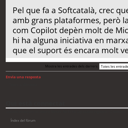
Pel que fa a Softcatalà, crec qu
amb grans plataformes, però l
com Copilot depèn molt de Micro
hi ha alguna iniciativa en marx
que el suport és encara molt ve
Mostra les entrades dels darrers:
Envia una resposta
Torna a: Windows
Qui està connectat
Usuaris navegant en aquest fòrum: No hi ha cap usuari registrat i 2 visitants
Índex del fòrum