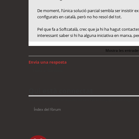
De moment, l’única solució parcial sembla ser insistir ex
configurats en català, però no ho resol del tot.
Pel que fa a Softcatalà, crec que ja hi ha hagut contac
interessant saber si hi ha alguna iniciativa en marxa, p
Mostra les entrade
Envia una resposta
Torna a: Windows
Qui està connectat
Usuaris navegant en aquest fòrum: No hi ha cap usuari registrat 
Índex del fòrum