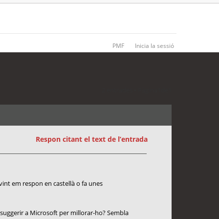
PMF
Inicia la sessió
2 entrades • Pàgina
1
de
1
Respon citant el text de l’entrada
ovint em respon en castellà o fa unes
 suggerir a Microsoft per millorar-ho? Sembla