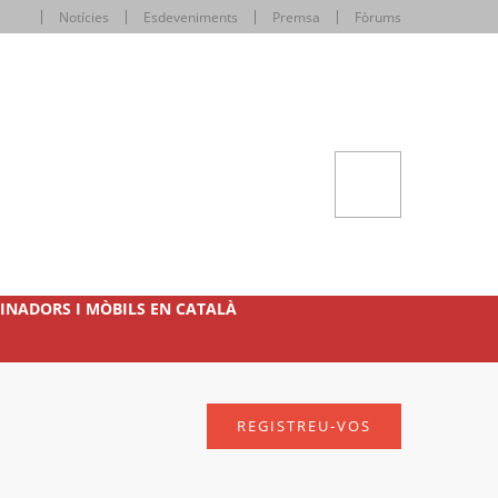
Notícies
Esdeveniments
Premsa
Fòrums
INADORS I MÒBILS EN CATALÀ
REGISTREU-VOS