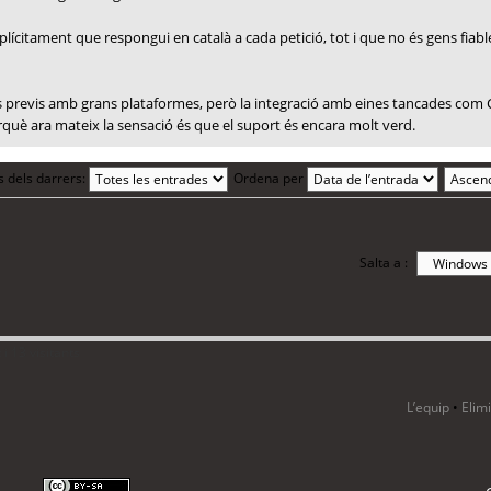
plícitament que respongui en català a cada petició, tot i que no és gens fiable
tes previs amb grans plataformes, però la integració amb eines tancades com 
erquè ara mateix la sensació és que el suport és encara molt verd.
s dels darrers:
Ordena per
Salta a :
i 13 visitants
L’equip
•
Elim