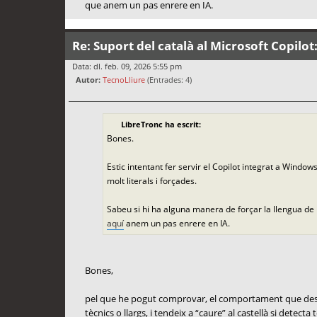
que anem un pas enrere en IA.
Re: Suport del català al Microsoft Copilot
Data: dl. feb. 09, 2026 5:55 pm
Autor:
TecnoLliure
(Entrades: 4)
LibreTronc ha escrit:
Bones.
Estic intentant fer servir el Copilot integrat a Windo
molt literals i forçades.
Sabeu si hi ha alguna manera de forçar la llengua de
aquí
anem un pas enrere en IA.
Bones,
pel que he pogut comprovar, el comportament que descriu
tècnics o llargs, i tendeix a “caure” al castellà si detect