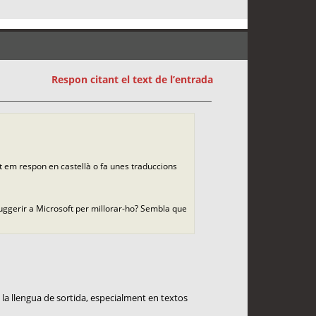
Respon citant el text de l’entrada
nt em respon en castellà o fa unes traduccions
suggerir a Microsoft per millorar-ho? Sembla que
la llengua de sortida, especialment en textos