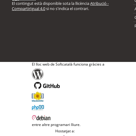
El contingut està disponible sota la llicència
Atribució -
CompartirIgual 4.0
si no s'indica el contrari.
El lloc web de Softcatalà funciona gràcies a
entre altre programari lliure.
Hostatjat a: