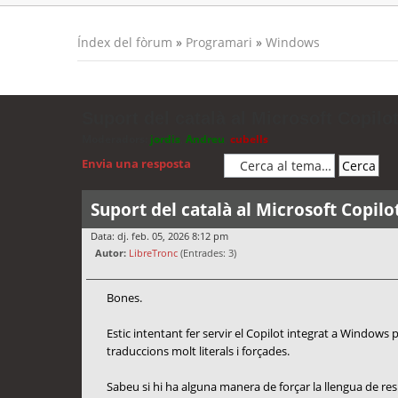
Índex del fòrum
»
Programari
»
Windows
Suport del català al Microsoft Copilot
Moderadors:
jordis
,
Andreu
,
cubells
Envia una resposta
Suport del català al Microsoft Copilo
Data: dj. feb. 05, 2026 8:12 pm
Autor:
LibreTronc
(Entrades: 3)
Bones.
Estic intentant fer servir el Copilot integrat a Windows
traduccions molt literals i forçades.
Sabeu si hi ha alguna manera de forçar la llengua de re