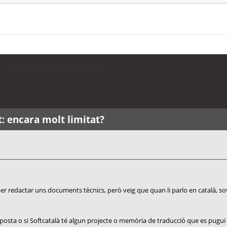
: encara molt limitat?
t: encara molt limitat?
 per redactar uns documents tècnics, però veig que quan li parlo en català, s
sposta o si Softcatalà té algun projecte o memòria de traducció que es pugui