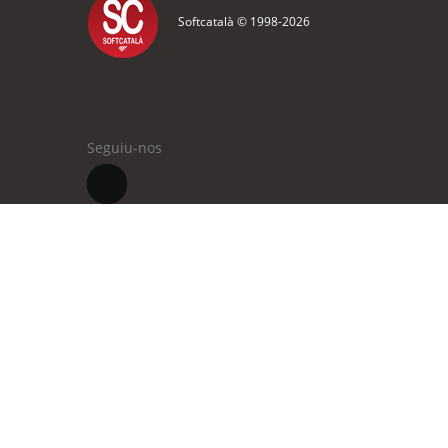
Softcatalà © 1998-
2026
Seguiu-nos