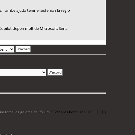
. També ajuda tenir el sistema i la regió
Copilot depèn molt de Microsoft. Seria
2 entrades • Pàgina
1
de
1
ina totes les galetes del fòrum
• Totes les hores són UTC [
DST
]