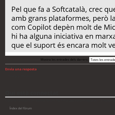
Pel que fa a Softcatalà, crec qu
amb grans plataformes, però l
com Copilot depèn molt de Micro
hi ha alguna iniciativa en marx
que el suport és encara molt ve
Mostra les entrades dels darrers:
Envia una resposta
Torna a: Windows
Qui està connectat
Usuaris navegant en aquest fòrum: No hi ha cap usuari registrat i 13 visitant
Índex del fòrum