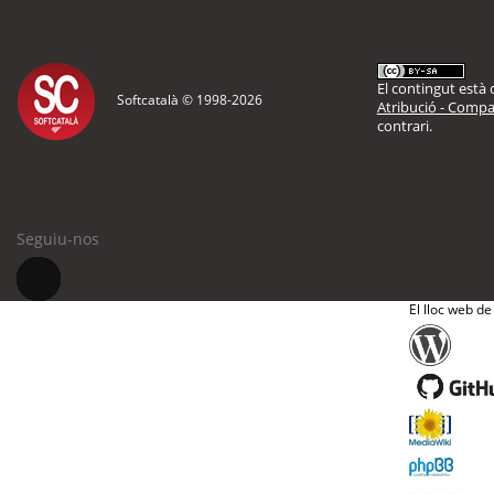
El contingut està d
Softcatalà © 1998-
2026
Atribució - Compar
contrari.
Seguiu-nos
El lloc web de