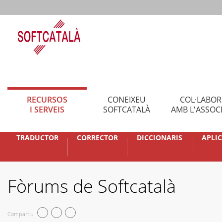
RECURSOS
CONEIXEU
COL·LABO
I SERVEIS
SOFTCATALÀ
AMB L'ASSOC
TRADUCTOR
CORRECTOR
DICCIONARIS
APLI
Fòrums de Softcatalà
Compartiu