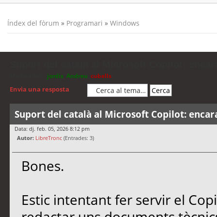
Índex del fòrum
»
Programari
»
Windows
Suport del català al Microsoft Copilot: encar
Moderadors:
jordis
,
Andreu
,
cubells
Envia una resposta
Suport del català al Microsoft Copilot: encar
Data: dj. feb. 05, 2026 8:12 pm
Autor:
LibreTronc
(Entrades: 3)
Bones.
Estic intentant fer servir el Co
redactar uns documents tècnics