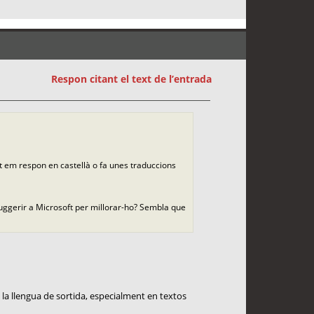
Respon citant el text de l’entrada
nt em respon en castellà o fa unes traduccions
suggerir a Microsoft per millorar-ho? Sembla que
la llengua de sortida, especialment en textos