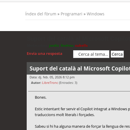
Índex del fòrum
»
Programari
»
Windows
Suport del català al Microsoft Copilot
Moderadors:
jordis
,
Andreu
,
cubells
Envia una resposta
Suport del català al Microsoft Copilo
Data: dj. feb. 05, 2026 8:12 pm
Autor:
LibreTronc
(Entrades: 3)
Bones.
Estic intentant fer servir el Copilot integrat a Windows
traduccions molt literals i forçades.
Sabeu si hi ha alguna manera de forçar la llengua de re