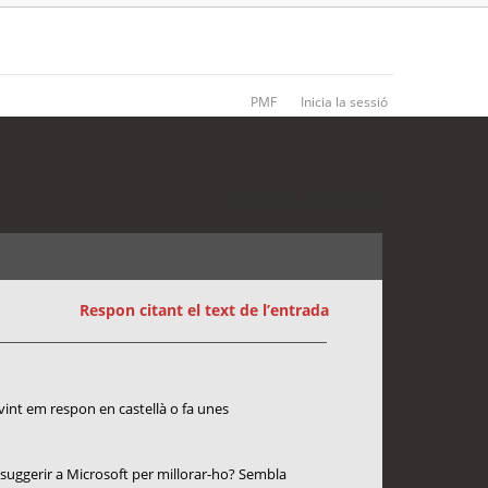
PMF
Inicia la sessió
2 entrades • Pàgina
1
de
1
Respon citant el text de l’entrada
ovint em respon en castellà o fa unes
 suggerir a Microsoft per millorar-ho? Sembla