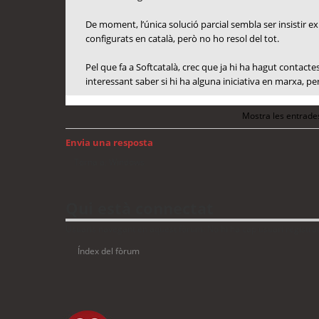
De moment, l’única solució parcial sembla ser insistir ex
configurats en català, però no ho resol del tot.
Pel que fa a Softcatalà, crec que ja hi ha hagut contac
interessant saber si hi ha alguna iniciativa en marxa, p
Mostra les entrade
Envia una resposta
Torna a: Windows
Qui està connectat
Usuaris navegant en aquest fòrum: No hi ha cap usuari registrat 
Índex del fòrum