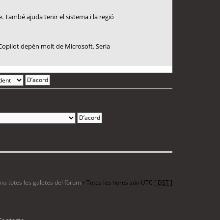
. També ajuda tenir el sistema i la regió
Copilot depèn molt de Microsoft. Seria
2 entrades • Pàgina
1
de
1
ina totes les galetes del fòrum
• Totes les hores són UTC [
DST
]