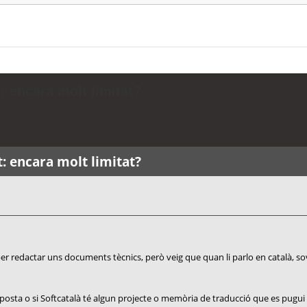
: encara molt limitat?
t: encara molt limitat?
 per redactar uns documents tècnics, però veig que quan li parlo en català, s
sposta o si Softcatalà té algun projecte o memòria de traducció que es pugui