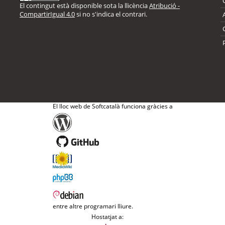
El contingut està disponible sota la llicència
Atribució -
CompartirIgual 4.0
si no s'indica el contrari.
El lloc web de Softcatalà funciona gràcies a
entre altre programari lliure.
Hostatjat a: