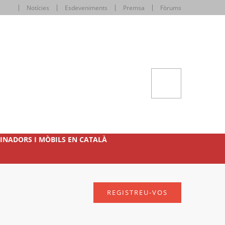
Notícies
Esdeveniments
Premsa
Fòrums
INADORS I MÒBILS EN CATALÀ
REGISTREU-VOS