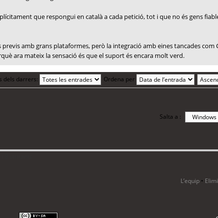
plícitament que respongui en català a cada petició, tot i que no és gens fiable
tes previs amb grans plataformes, però la integració amb eines tancades com 
erquè ara mateix la sensació és que el suport és encara molt verd.
s dels darrers:
Ordena per
Salta a :
i 8 visitants
L’equip
•
Elim