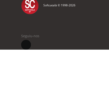
Softcatalà © 1998-
2026
Seguiu-nos