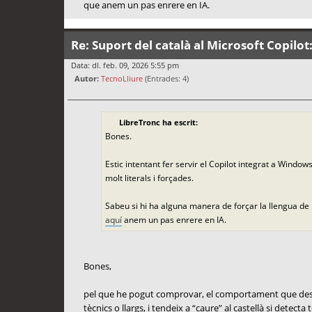
que anem un pas enrere en IA.
Re: Suport del català al Microsoft Copilot
Data: dl. feb. 09, 2026 5:55 pm
Autor:
TecnoLliure
(Entrades: 4)
LibreTronc ha escrit:
Bones.
Estic intentant fer servir el Copilot integrat a Windo
molt literals i forçades.
Sabeu si hi ha alguna manera de forçar la llengua de
aquí
anem un pas enrere en IA.
Bones,
pel que he pogut comprovar, el comportament que descriu
tècnics o llargs, i tendeix a “caure” al castellà si detect