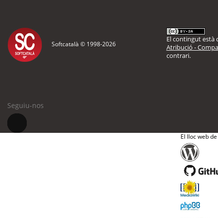
El contingut està d
Softcatalà © 1998-
2026
Atribució - Compar
contrari.
Seguiu-nos
El lloc web de