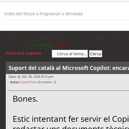
Índex del fòrum
»
Programari
»
Windows
Suport del català al Microsoft Copilot: encar
Moderadors:
jordis
,
Andreu
,
cubells
Envia una resposta
Suport del català al Microsoft Copilot: encar
Data: dj. feb. 05, 2026 8:12 pm
Autor:
LibreTronc
(Entrades: 3)
Bones.
Estic intentant fer servir el Co
redactar uns documents tècnics