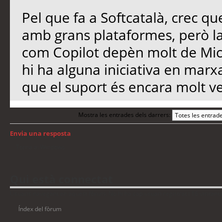
Pel que fa a Softcatalà, crec qu
amb grans plataformes, però l
com Copilot depèn molt de Micro
hi ha alguna iniciativa en marx
que el suport és encara molt ve
Mostra les entrades dels darrers:
Envia una resposta
Torna a: Windows
Qui està connectat
Usuaris navegant en aquest fòrum: No hi ha cap usuari registrat i 16 visitant
Índex del fòrum