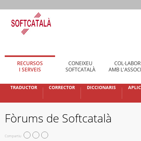
RECURSOS
CONEIXEU
COL·LABO
I SERVEIS
SOFTCATALÀ
AMB L'ASSOC
TRADUCTOR
CORRECTOR
DICCIONARIS
APLI
Fòrums de Softcatalà
Compartiu