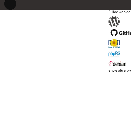
El lloc web de
entre altre pr