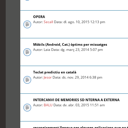
OPERA
Autor:
Secall
Data: dl. ago. 10, 2015 12:13 pm
Mòbils (Android, Cat.) òptims per missatges
Autor: Laia Data: dg. març 23, 2014 5:07 pm
Teclat predictiu en català
Autor:
Jesor
Data: ds. nov. 29, 2014 6:38 pm
INTERCANVI DE MEMORIES SD NTERNA A EXTERNA
Autor:
BALU
Data: dv. abr. 03, 2015 11:51 am
reconeixement llengua per algunes aplicacions que no 