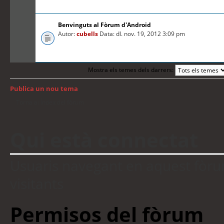
Benvinguts al Fòrum d'Android
Autor:
cubells
Data: dl. nov. 19, 2012 3:09 pm
Mostra els temes dels darrers:
Publica un nou tema
Torna a: Índex del fòrum
Qui està connectat
Usuaris navegant en aquest fòrum:
visitants
Permisos del fòrum