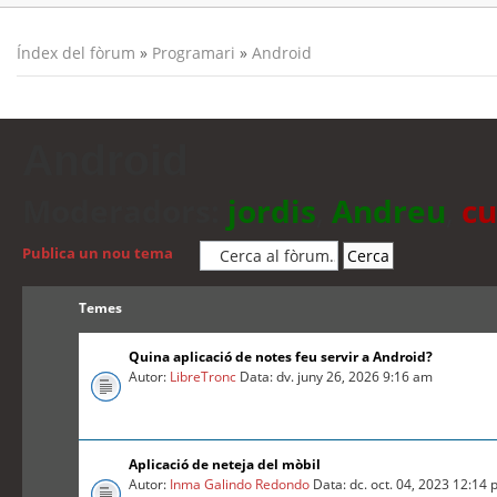
Índex del fòrum
»
Programari
»
Android
Android
Moderadors:
jordis
,
Andreu
,
cu
Publica un nou tema
Temes
Quina aplicació de notes feu servir a Android?
Autor:
LibreTronc
Data: dv. juny 26, 2026 9:16 am
Aplicació de neteja del mòbil
Autor:
Inma Galindo Redondo
Data: dc. oct. 04, 2023 12:14