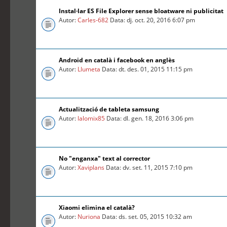
Instal·lar ES File Explorer sense bloatware ni publicitat
Autor:
Carles-682
Data: dj. oct. 20, 2016 6:07 pm
Android en català i facebook en anglès
Autor:
Llumeta
Data: dt. des. 01, 2015 11:15 pm
Actualització de tableta samsung
Autor:
lalomix85
Data: dl. gen. 18, 2016 3:06 pm
No "enganxa" text al corrector
Autor:
Xaviplans
Data: dv. set. 11, 2015 7:10 pm
Xiaomi elimina el català?
Autor:
Nuriona
Data: ds. set. 05, 2015 10:32 am