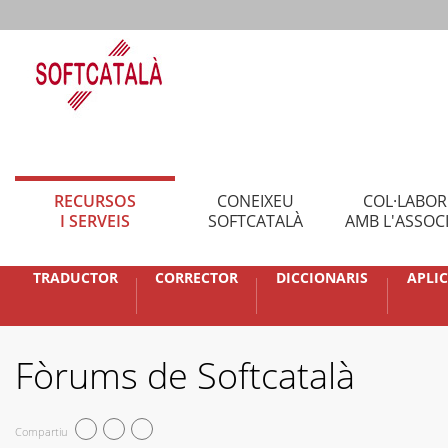
RECURSOS
CONEIXEU
COL·LABO
I SERVEIS
SOFTCATALÀ
AMB L'ASSOC
TRADUCTOR
CORRECTOR
DICCIONARIS
APLI
Fòrums de Softcatalà
Compartiu