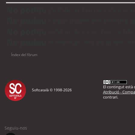
No podeu
publicar temes nous 
No podeu
respondre en temes d
No podeu
editar les vostres en
No podeu
eliminar les vostres 
Índex del fòrum
El contingut està d
Softcatalà © 1998-
2026
Atribució - Compar
contrari.
Seguiu-nos