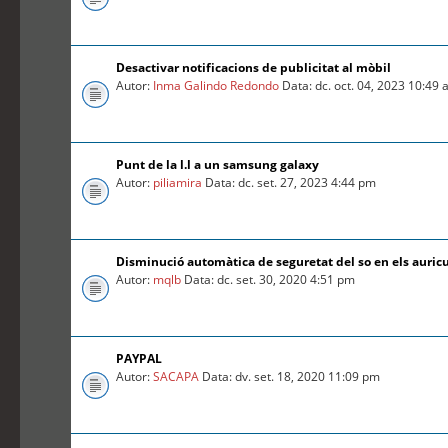
Desactivar notificacions de publicitat al mòbil
Autor:
Inma Galindo Redondo
Data: dc. oct. 04, 2023 10:49
Punt de la l.l a un samsung galaxy
Autor:
piliamira
Data: dc. set. 27, 2023 4:44 pm
Disminució automàtica de seguretat del so en els auric
Autor:
mqlb
Data: dc. set. 30, 2020 4:51 pm
PAYPAL
Autor:
SACAPA
Data: dv. set. 18, 2020 11:09 pm