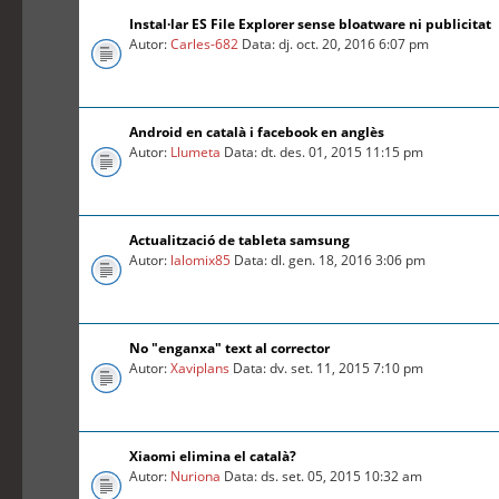
Instal·lar ES File Explorer sense bloatware ni publicitat
Autor:
Carles-682
Data: dj. oct. 20, 2016 6:07 pm
Android en català i facebook en anglès
Autor:
Llumeta
Data: dt. des. 01, 2015 11:15 pm
Actualització de tableta samsung
Autor:
lalomix85
Data: dl. gen. 18, 2016 3:06 pm
No "enganxa" text al corrector
Autor:
Xaviplans
Data: dv. set. 11, 2015 7:10 pm
Xiaomi elimina el català?
Autor:
Nuriona
Data: ds. set. 05, 2015 10:32 am