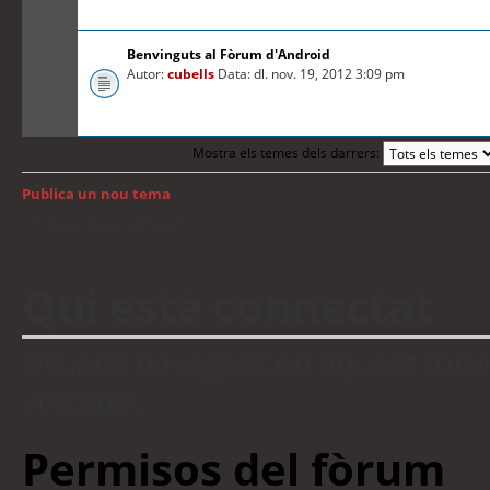
Benvinguts al Fòrum d'Android
Autor:
cubells
Data: dl. nov. 19, 2012 3:09 pm
Mostra els temes dels darrers:
Publica un nou tema
Torna a: Índex del fòrum
Qui està connectat
Usuaris navegant en aquest fòrum:
visitants
Permisos del fòrum