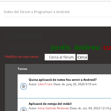
Índex del fòrum
»
Programari
»
Android
Android
Moderadors:
jordis
,
Andreu
,
cu
Publica un nou tema
Temes
Quina aplicació de notes feu servir a Android?
Autor:
LibreTronc
Data: dv. juny 26, 2026 9:16 am
Aplicació de neteja del mòbil
Autor:
Inma Galindo Redondo
Data: dc. oct. 04, 2023 12:14