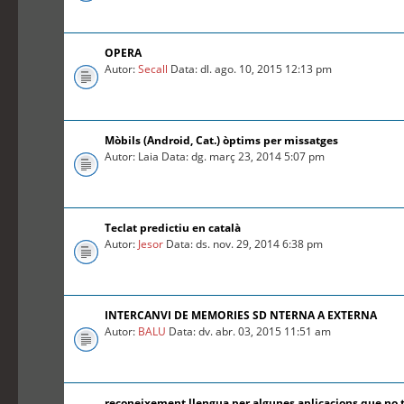
OPERA
Autor:
Secall
Data: dl. ago. 10, 2015 12:13 pm
Mòbils (Android, Cat.) òptims per missatges
Autor: Laia Data: dg. març 23, 2014 5:07 pm
Teclat predictiu en català
Autor:
Jesor
Data: ds. nov. 29, 2014 6:38 pm
INTERCANVI DE MEMORIES SD NTERNA A EXTERNA
Autor:
BALU
Data: dv. abr. 03, 2015 11:51 am
reconeixement llengua per algunes aplicacions que no 