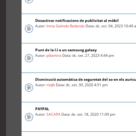
Desactivar notificacions de publicitat al mòbil
Autor:
Inma Galindo Redondo
Data: dc. oct. 04, 2023 10:49
Punt de la l.l a un samsung galaxy
Autor:
piliamira
Data: dc. set. 27, 2023 4:44 pm
Disminució automàtica de seguretat del so en els auric
Autor:
mqlb
Data: dc. set. 30, 2020 4:51 pm
PAYPAL
Autor:
SACAPA
Data: dv. set. 18, 2020 11:09 pm