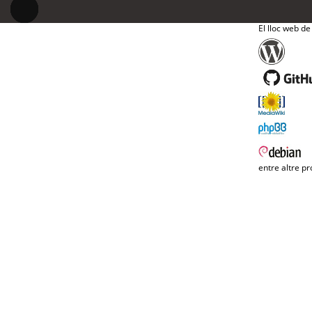
El lloc web de
entre altre pr