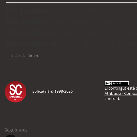
No podeu
publicar temes nous 
No podeu
respondre en temes d
No podeu
editar les vostres en
No podeu
eliminar les vostres 
Índex del fòrum
El contingut està d
Softcatalà © 1998-
2026
Atribució - Compar
contrari.
Seguiu-nos