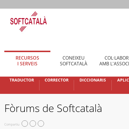
RECURSOS
CONEIXEU
COL·LABO
I SERVEIS
SOFTCATALÀ
AMB L'ASSOC
TRADUCTOR
CORRECTOR
DICCIONARIS
APLI
Fòrums de Softcatalà
Compartiu