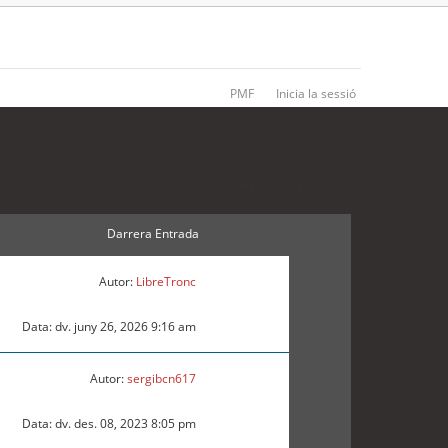
PMF
Inicia la sessió
49 temes • Pàgina
1
de
1
Darrera Entrada
Autor:
LibreTronc
Data: dv. juny 26, 2026 9:16 am
Autor:
sergibcn617
Data: dv. des. 08, 2023 8:05 pm