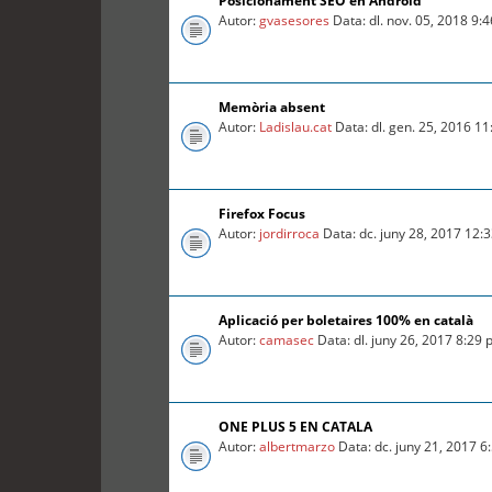
Posicionament SEO en Android
Autor:
gvasesores
Data: dl. nov. 05, 2018 9:
Memòria absent
Autor:
Ladislau.cat
Data: dl. gen. 25, 2016 1
Firefox Focus
Autor:
jordirroca
Data: dc. juny 28, 2017 12:
Aplicació per boletaires 100% en català
Autor:
camasec
Data: dl. juny 26, 2017 8:29
ONE PLUS 5 EN CATALA
Autor:
albertmarzo
Data: dc. juny 21, 2017 6