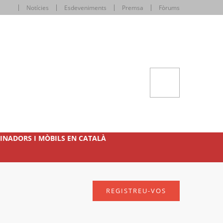
Notícies
Esdeveniments
Premsa
Fòrums
INADORS I MÒBILS EN CATALÀ
REGISTREU-VOS