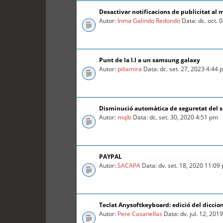
Desactivar notificacions de publicitat al 
Autor:
Inma Galindo Redondo
Data: dc. oct. 
Punt de la l.l a un samsung galaxy
Autor:
piliamira
Data: dc. set. 27, 2023 4:44
Disminució automàtica de seguretat del so
Autor:
mqlb
Data: dc. set. 30, 2020 4:51 pm
PAYPAL
Autor:
SACAPA
Data: dv. set. 18, 2020 11:09
Teclat Anysoftkeyboard: edició del diccio
Autor:
Pere Casanellas
Data: dv. jul. 12, 201