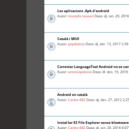
Les aplicacions .Apk d'android
Autor:
mustafa sousan
Data: dj. set. 29, 201
Català i MIUI
Autor:
pepdolesa
Data: dj. abr. 13, 2017 2:3
Corrector LanguageTool Android no es car
Autor:
antoniopolonio
Data: dl. des. 19, 201
Android en català
Autor:
Carles-682
Data: dj. des. 27, 2012 2:
Instal·lar ES File Explorer sense bloatware
Autor:
Carles-682
Data: dj. oct. 20, 2016 6:0