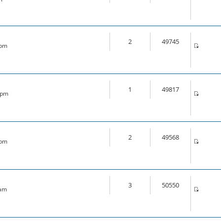
2
49745
 pm
1
49817
6 pm
2
49568
 pm
3
50550
 am