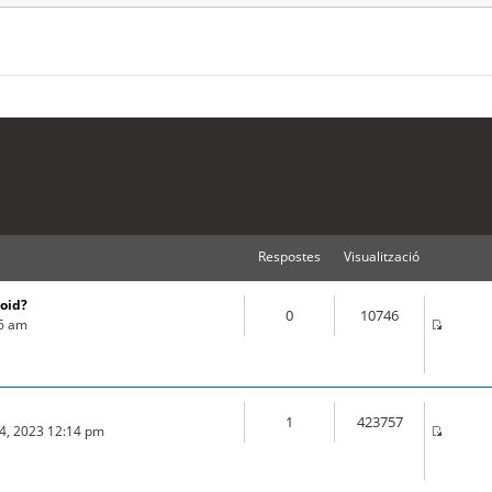
Respostes
Visualització
roid?
0
10746
16 am
1
423757
04, 2023 12:14 pm