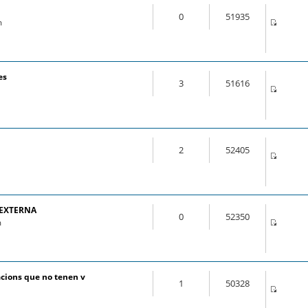
0
51935
m
es
3
51616
2
52405
 EXTERNA
0
52350
m
cions que no tenen v
1
50328