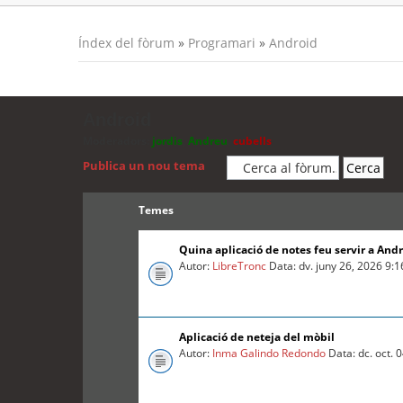
Índex del fòrum
»
Programari
»
Android
Android
Moderadors:
jordis
,
Andreu
,
cubells
Publica un nou tema
Temes
Quina aplicació de notes feu servir a And
Autor:
LibreTronc
Data: dv. juny 26, 2026 9:
Aplicació de neteja del mòbil
Autor:
Inma Galindo Redondo
Data: dc. oct. 