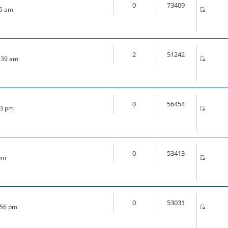
0
73409
46 am
2
51242
1:39 am
0
56454
33 pm
0
53413
 pm
0
53031
:56 pm