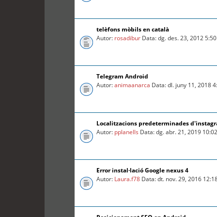
telèfons mòbils en català
Autor:
rosadibur
Data: dg. des. 23, 2012 5:5
Telegram Android
Autor:
animaanarca
Data: dl. juny 11, 2018 
Localitzacions predeterminades d'instag
Autor:
pplanells
Data: dg. abr. 21, 2019 10:0
Error instal·lació Google nexus 4
Autor:
Laura.f78
Data: dt. nov. 29, 2016 12: