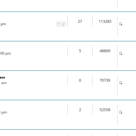
27
113285
0 pm
1
2
5
48809
4:00 pm
ram
0
70739
2 am
2
52558
18 pm