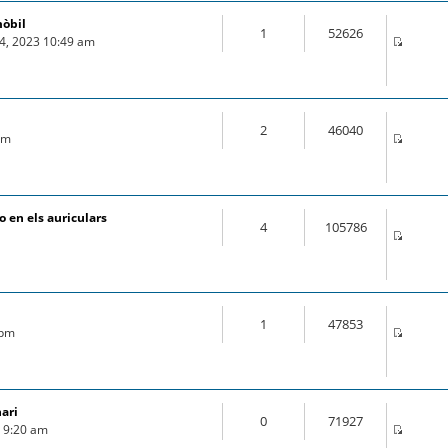
mòbil
1
52626
04, 2023 10:49 am
2
46040
 pm
 en els auriculars
4
105786
1
47853
 pm
nari
0
71927
9 9:20 am