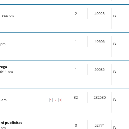
2
49925
6 3:44 pm
1
49606
6 pm
rega
1
50035
6 6:11 pm
32
282530
25 am
1
2
3
 ni publicitat
0
52774
7 pm