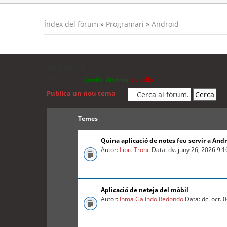
Índex del fòrum
»
Programari
»
Android
Android
Moderadors:
jordis
,
Andreu
,
cubells
Publica un nou tema
Temes
Quina aplicació de notes feu servir a And
Autor:
LibreTronc
Data: dv. juny 26, 2026 9:
Aplicació de neteja del mòbil
Autor:
Inma Galindo Redondo
Data: dc. oct. 