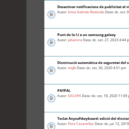
Desactivar notificacions de publicitat al 
Autor:
Inma Galindo Redondo
Data: dc. oct. 
Punt de la l.l a un samsung galaxy
Autor:
piliamira
Data: dc. set. 27, 2023 4:44
Disminució automàtica de seguretat del so
Autor:
mqlb
Data: dc. set. 30, 2020 4:51 pm
PAYPAL
Autor:
SACAPA
Data: dv. set. 18, 2020 11:09
Teclat Anysoftkeyboard: edició del diccio
Autor:
Pere Casanellas
Data: dv. jul. 12, 201