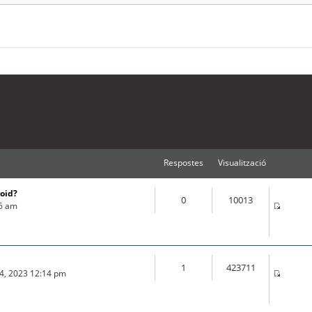
Respostes
Visualització
roid?
0
10013
16 am
1
423711
04, 2023 12:14 pm