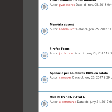
Posicionament SEO en Android
Autor:
gvasesores
Data: dl. nov. 05, 2018 9:
Memòria absent
Autor:
Ladislau.cat
Data: dl. gen. 25, 2016 1
Firefox Focus
Autor:
jordirroca
Data: dc. juny 28, 2017 12:
Aplicació per boletaires 100% en català
Autor:
camasec
Data: dl. juny 26, 2017 8:29
ONE PLUS 5 EN CATALA
Autor:
albertmarzo
Data: dc. juny 21, 2017 6