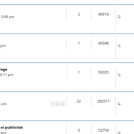
2
49919
6 3:44 pm
1
49598
6 pm
rega
1
50020
6 6:11 pm
32
282511
25 am
1
2
3
 ni publicitat
0
52759
7 pm