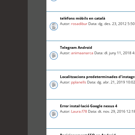
telèfons mòbils en català
Autor:
rosadibur
Data: dg. des. 23, 2012 5:5
Telegram Android
Autor:
animaanarca
Data: dl. juny 11, 2018 
Localitzacions predeterminades d'instag
Autor:
pplanells
Data: dg. abr. 21, 2019 10:0
Error instal·lació Google nexus 4
Autor:
Laura.f78
Data: dt. nov. 29, 2016 12: