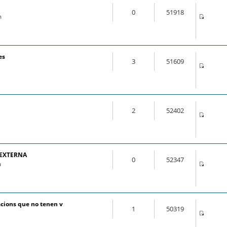
0
51918
m
es
3
51609
2
52402
 EXTERNA
0
52347
m
cions que no tenen v
1
50319