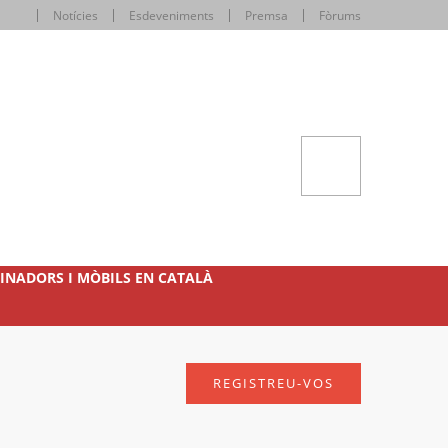
Notícies
Esdeveniments
Premsa
Fòrums
INADORS I MÒBILS EN CATALÀ
REGISTREU-VOS