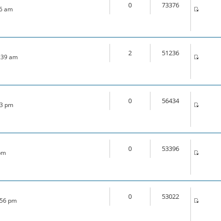
0
73376
46 am
2
51236
1:39 am
0
56434
33 pm
0
53396
 pm
0
53022
:56 pm