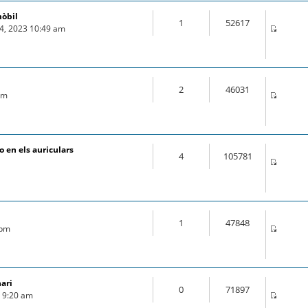
mòbil
1
52617
04, 2023 10:49 am
2
46031
 pm
 en els auriculars
4
105781
1
47848
 pm
nari
0
71897
9 9:20 am