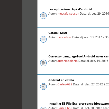
Les aplicacions .Apk d'android
Autor:
mustafa sousan
Data: dj. set. 29, 201
Català i MIUI
Autor:
pepdolesa
Data: dj. abr. 13, 2017 2:3
Corrector LanguageTool Android no es car
Autor:
antoniopolonio
Data: dl. des. 19, 201
Android en català
Autor:
Carles-682
Data: dj. des. 27, 2012 2:
Instal·lar ES File Explorer sense bloatware
Autor:
Carles-682
Data: dj. oct. 20, 2016 6:0