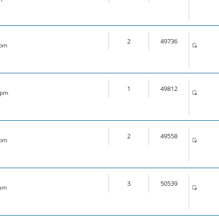
2
49736
 pm
1
49812
6 pm
2
49558
 pm
3
50539
 am