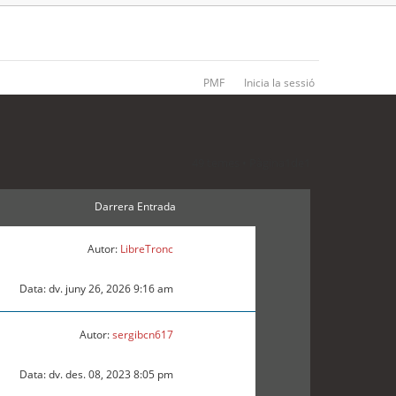
PMF
Inicia la sessió
49 temes • Pàgina
1
de
1
Darrera Entrada
Autor:
LibreTronc
Data: dv. juny 26, 2026 9:16 am
Autor:
sergibcn617
Data: dv. des. 08, 2023 8:05 pm