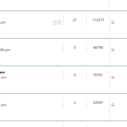
27
113277
0 pm
1
2
5
48799
4:00 pm
ram
0
70701
2 am
2
52547
18 pm